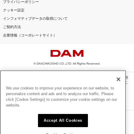
プライバシーポリシー
クッキー設定
インフォマティブデータの取得について
ご契約方法
企業情報（コーポレートサイト）
© DAIICHIKOSHO CO.,LTD. All Rights Reserved.
このサイトに掲載されている一切の文章・画像・写真・動画・音声等を、手段や形態
を問わず、著作権法の定める範囲を超えて無断で複製、転載、ファイル化などするこ
とを禁じます。
We use cookies to improve your experience on our website, to
personalize content and ads and to analyze our traffic. Please
楽曲及びコンテンツは、機種によりご利用いただけない場合があります。
click [Cookie Settings] to customize your cookie settings on our
楽曲及びコンテンツの配信日、配信内容が変更になる場合があります。
website.
楽曲によりMYリスト保存ができない場合があります。
JASRAC許諾番号
Accept All Cookies
6602250213Y31015 6602250112Y38026 6602250240Y31015
6602250241Y45122