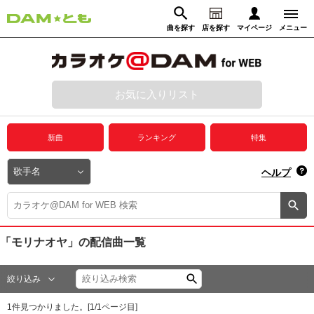
曲を探す
店を探す
マイページ
メニュー
ログイン
マイページ
お気に入りリスト
動画からさがす
録音からさがす
プレミアムサービス
新曲
ランキング
特集
DAM★とも動画
閉じる
ヘルプ
DAM★とも録音
カラオケ＠DAM
「モリナオヤ」
の配信曲一覧
ユーザー検索
絞り込み
キャンペーン
1
件見つかりました。[
1
/
1
ページ目]