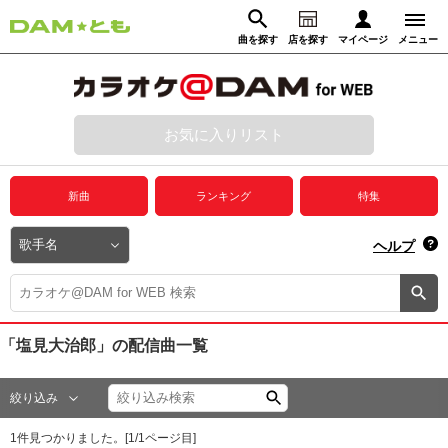
曲を探す
店を探す
マイページ
メニュー
ログイン
マイページ
お気に入りリスト
動画からさがす
録音からさがす
プレミアムサービス
新曲
ランキング
特集
DAM★とも動画
閉じる
ヘルプ
DAM★とも録音
カラオケ＠DAM
「塩見大治郎」
の配信曲一覧
ユーザー検索
絞り込み
キャンペーン
1
件見つかりました。[
1
/
1
ページ目]