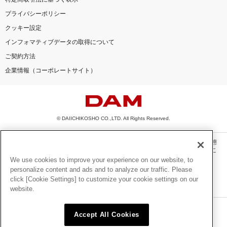
プライバシーポリシー
クッキー設定
インフォマティブデータの取得について
ご契約方法
企業情報（コーポレートサイト）
© DAIICHIKOSHO CO.,LTD. All Rights Reserved.
このサイトに掲載されている一切の文章・画像・写真・動画・音声等を、手段や形態
を問わず、著作権法の定める範囲を超えて無断で複製、転載、ファイル化などするこ
とを禁じます。
We use cookies to improve your experience on our website, to
personalize content and ads and to analyze our traffic. Please
楽曲及びコンテンツは、機種によりご利用いただけない場合があります。
click [Cookie Settings] to customize your cookie settings on our
楽曲及びコンテンツの配信日、配信内容が変更になる場合があります。
website.
楽曲によりMYリスト保存ができない場合があります。
JASRAC許諾番号
Accept All Cookies
6602250213Y31015 6602250112Y38026 6602250240Y31015
6602250241Y45122