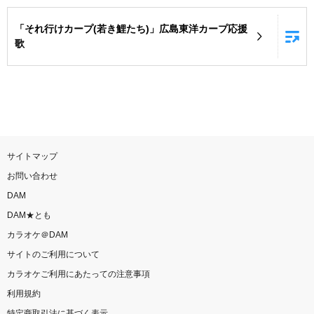
お知らせ
よくあるご質問
「それ行けカープ(若き鯉たち)」広島東洋カープ応援
歌
DAMの新曲・ランキングなど
カラオケ最新情報をチェック！
サイトマップ
自宅でカラオケ歌い放題！
お問い合わせ
家族や友達と一緒に！練習にも！
DAM
DAM★とも
カラオケ＠DAM
サイトのご利用について
カラオケご利用にあたっての注意事項
利用規約
特定商取引法に基づく表示