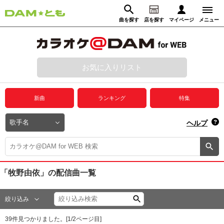
曲を探す
店を探す
マイページ
メニュー
ログイン
マイページ
お気に入りリスト
動画からさがす
録音からさがす
プレミアムサービス
新曲
ランキング
特集
DAM★とも動画
閉じる
ヘルプ
DAM★とも録音
カラオケ＠DAM
「牧野由依」
の配信曲一覧
ユーザー検索
絞り込み
キャンペーン
39
件見つかりました。[
1
/
2
ページ目]