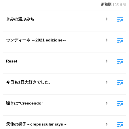
新着順
50音順
お知らせ
よくあるご質問
きみの選ぶみち
DAMの新曲・ランキングなど
カラオケ最新情報をチェック！
ウンディーネ ～2021 edizione～
Reset
自宅でカラオケ歌い放題！
家族や友達と一緒に！練習にも！
今日も1日大好きでした。
囁きは"Crescendo"
天使の梯子～crepuscular rays～