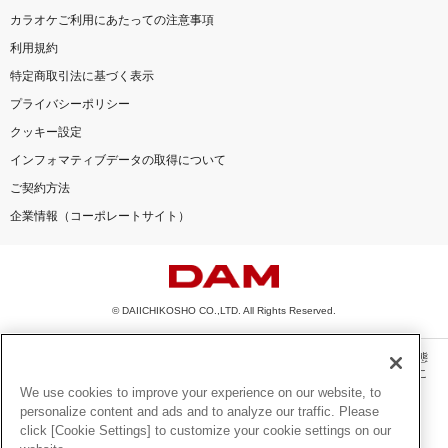
カラオケご利用にあたっての注意事項
利用規約
特定商取引法に基づく表示
プライバシーポリシー
クッキー設定
インフォマティブデータの取得について
ご契約方法
企業情報（コーポレートサイト）
© DAIICHIKOSHO CO.,LTD. All Rights Reserved.
このサイトに掲載されている一切の文章・画像・写真・動画・音声等を、手段や形態
を問わず、著作権法の定める範囲を超えて無断で複製、転載、ファイル化などするこ
とを禁じます。
We use cookies to improve your experience on our website, to
personalize content and ads and to analyze our traffic. Please
楽曲及びコンテンツは、機種によりご利用いただけない場合があります。
click [Cookie Settings] to customize your cookie settings on our
楽曲及びコンテンツの配信日、配信内容が変更になる場合があります。