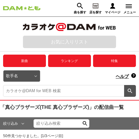
曲を探す
店を探す
マイページ
メニュー
ログイン
マイページ
お気に入りリスト
動画からさがす
録音からさがす
プレミアムサービス
新曲
ランキング
特集
DAM★とも動画
閉じる
ヘルプ
DAM★とも録音
カラオケ＠DAM
「真心ブラザーズ(THE 真心ブラザーズ)」
の配信曲一覧
ユーザー検索
絞り込み
キャンペーン
50
件見つかりました。[
1
/
3
ページ目]