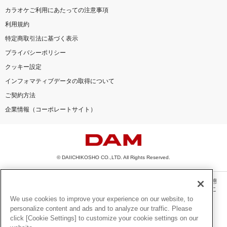
カラオケご利用にあたっての注意事項
利用規約
特定商取引法に基づく表示
プライバシーポリシー
クッキー設定
インフォマティブデータの取得について
ご契約方法
企業情報（コーポレートサイト）
© DAIICHIKOSHO CO.,LTD. All Rights Reserved.
このサイトに掲載されている一切の文章・画像・写真・動画・音声等を、手段や形態
を問わず、著作権法の定める範囲を超えて無断で複製、転載、ファイル化などするこ
とを禁じます。
We use cookies to improve your experience on our website, to
personalize content and ads and to analyze our traffic. Please
楽曲及びコンテンツは、機種によりご利用いただけない場合があります。
click [Cookie Settings] to customize your cookie settings on our
楽曲及びコンテンツの配信日、配信内容が変更になる場合があります。