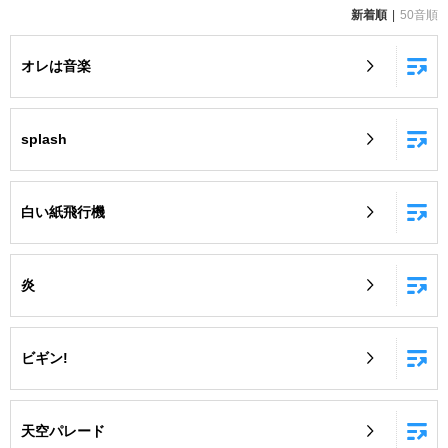
新着順
50音順
お知らせ
よくあるご質問
オレは音楽
DAMの新曲・ランキングなど
カラオケ最新情報をチェック！
splash
白い紙飛行機
自宅でカラオケ歌い放題！
家族や友達と一緒に！練習にも！
炎
ビギン!
天空パレード