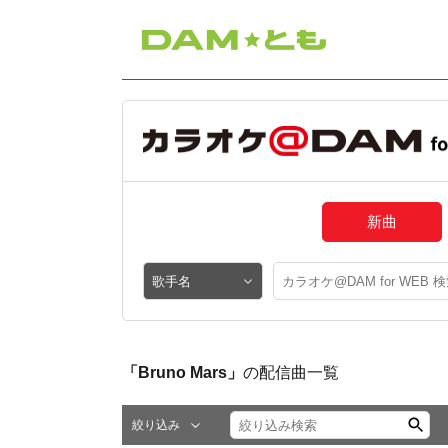
新曲
「Bruno Mars」
の配信曲一覧
絞り込み