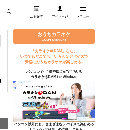
店を探す
マイページ
メニュー
ログイン
おうちカラオケ
OUCHI KARAOKE
マイページ
「カラオケ＠DAM」なら、
いつでもどこでも、いろんなデバイスで
プレミアムサービス
気軽におうちカラオケが楽しめる♪
パソコンで、“精密採点Ai”ができる
DAM★とも動画
カラオケ@DAM for Windows
DAM★とも録音
カラオケ＠DAM
ユーザー検索
パソコン以外にも、さまざまなデバイスで楽しめる
「カラオケ@DAM」の詳細はこちら