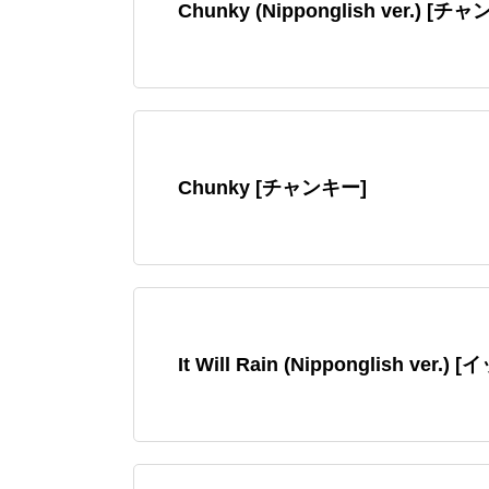
Chunky (Nipponglish ver.) [チ
Chunky [チャンキー]
It Will Rain (Nipponglish v