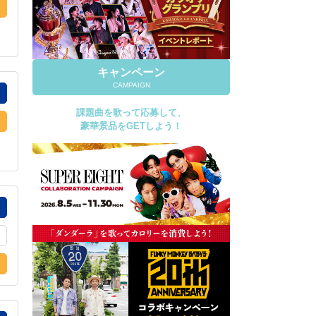
キャンペーン
CAMPAIGN
課題曲を歌って応募して、
豪華景品をGETしよう！