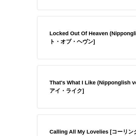
Locked Out Of Heaven (Nippon
ト・オブ・ヘヴン]
That's What I Like (Nippongl
アイ・ライク]
Calling All My Lovelies 