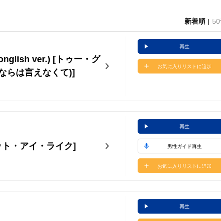
新着順
5
再生
ponglish ver.) [トゥー・グ
お気に入りリストに追加
ならは言えなくて)]
再生
・ホワット・アイ・ライク]
男性ガイド再生
お気に入りリストに追加
再生