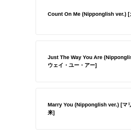
Count On Me (Nipponglish v
Just The Way You Are (Nippon
ウェイ・ユー・アー]
Marry You (Nipponglish ve
来]