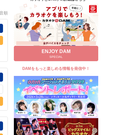
キャンペーン
0音順
お知らせ
よくあるご質問
DAMの新曲・ランキングなど
カラオケ最新情報をチェック！
ENJOY DAM
SPECIAL
DAMをもっと楽しめる情報を発信中！
自宅でカラオケ歌い放題！
家族や友達と一緒に！練習にも！