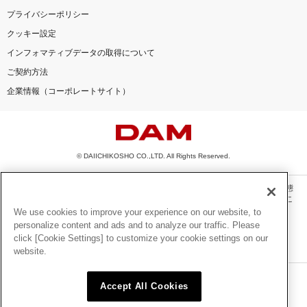
プライバシーポリシー
クッキー設定
インフォマティブデータの取得について
ご契約方法
企業情報（コーポレートサイト）
© DAIICHIKOSHO CO.,LTD. All Rights Reserved.
このサイトに掲載されている一切の文章・画像・写真・動画・音声等を、手段や形態
を問わず、著作権法の定める範囲を超えて無断で複製、転載、ファイル化などするこ
とを禁じます。
We use cookies to improve your experience on our website, to
personalize content and ads and to analyze our traffic. Please
楽曲及びコンテンツは、機種によりご利用いただけない場合があります。
click [Cookie Settings] to customize your cookie settings on our
楽曲及びコンテンツの配信日、配信内容が変更になる場合があります。
website.
楽曲によりMYリスト保存ができない場合があります。
JASRAC許諾番号
Accept All Cookies
6602250213Y31015 6602250112Y38026 6602250240Y31015
6602250241Y45122