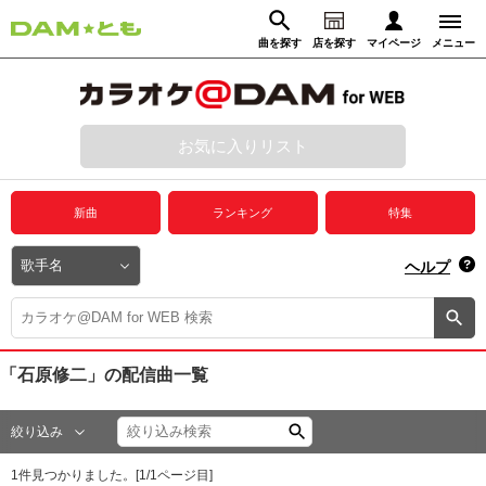
曲を探す
店を探す
マイページ
メニュー
ログイン
マイページ
お気に入りリスト
動画からさがす
録音からさがす
プレミアムサービス
新曲
ランキング
特集
DAM★とも動画
閉じる
ヘルプ
DAM★とも録音
カラオケ＠DAM
「石原修二」
の配信曲一覧
ユーザー検索
絞り込み
キャンペーン
1
件見つかりました。[
1
/
1
ページ目]