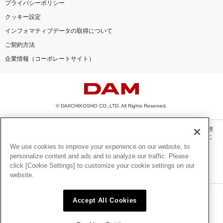
プライバシーポリシー
クッキー設定
インフォマティブデータの取得について
ご契約方法
企業情報（コーポレートサイト）
© DAIICHIKOSHO CO.,LTD. All Rights Reserved.
このサイトに掲載されている一切の文章・画像・写真・動画・音声等を、手段や形態
を問わず、著作権法の定める範囲を超えて無断で複製、転載、ファイル化などするこ
とを禁じます。
We use cookies to improve your experience on our website, to
personalize content and ads and to analyze our traffic. Please
楽曲及びコンテンツは、機種によりご利用いただけない場合があります。
click [Cookie Settings] to customize your cookie settings on our
楽曲及びコンテンツの配信日、配信内容が変更になる場合があります。
website.
楽曲によりMYリスト保存ができない場合があります。
JASRAC許諾番号
Accept All Cookies
6602250213Y31015 6602250112Y38026 6602250240Y31015
6602250241Y45122