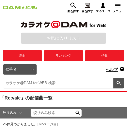
曲を探す
店を探す
マイページ
メニュー
ログイン
マイページ
お気に入りリスト
動画からさがす
録音からさがす
プレミアムサービス
新曲
ランキング
特集
DAM★とも動画
閉じる
ヘルプ
DAM★とも録音
カラオケ＠DAM
「Re:vale」
の配信曲一覧
ユーザー検索
絞り込み
キャンペーン
26
件見つかりました。[
1
/
2
ページ目]