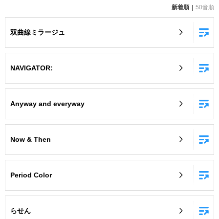
新着順
50音順
お知らせ
よくあるご質問
双曲線ミラージュ
DAMの新曲・ランキングなど
カラオケ最新情報をチェック！
NAVIGATOR:
Anyway and everyway
自宅でカラオケ歌い放題！
家族や友達と一緒に！練習にも！
Now & Then
Period Color
らせん