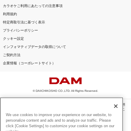
カラオケご利用にあたっての注意事項
利用規約
特定商取引法に基づく表示
プライバシーポリシー
クッキー設定
インフォマティブデータの取得について
ご契約方法
企業情報（コーポレートサイト）
© DAIICHIKOSHO CO.,LTD. All Rights Reserved.
このサイトに掲載されている一切の文章・画像・写真・動画・音声等を、手段や形態
を問わず、著作権法の定める範囲を超えて無断で複製、転載、ファイル化などするこ
とを禁じます。
We use cookies to improve your experience on our website, to
personalize content and ads and to analyze our traffic. Please
楽曲及びコンテンツは、機種によりご利用いただけない場合があります。
click [Cookie Settings] to customize your cookie settings on our
楽曲及びコンテンツの配信日、配信内容が変更になる場合があります。