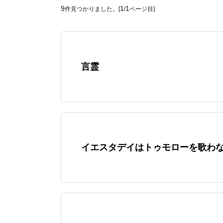
9
1
1
件見つかりました。[
/
ページ目]
言霊
イエスタデイはトゥモローを歌わ