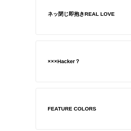
ネッ閉じ即抱きREAL LOVE
×××Hacker？
FEATURE COLORS