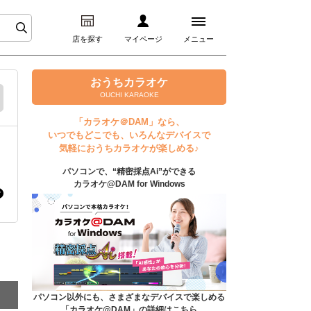
店を探す
マイページ
メニュー
ログイン
おうちカラオケ
OUCHI KARAOKE
マイページ
「カラオケ＠DAM」なら、
いつでもどこでも、いろんなデバイスで
プレミアムサービス
気軽におうちカラオケが楽しめる♪
パソコンで、“精密採点Ai”ができる
DAM★とも動画
カラオケ@DAM for Windows
DAM★とも録音
カラオケ＠DAM
ユーザー検索
パソコン以外にも、さまざまなデバイスで楽しめる
「カラオケ@DAM」の詳細はこちら