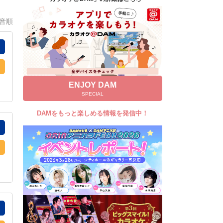
キャンペーン
0音順
お知らせ
よくあるご質問
DAMの新曲・ランキングなど
カラオケ最新情報をチェック！
ENJOY DAM
SPECIAL
DAMをもっと楽しめる情報を発信中！
自宅でカラオケ歌い放題！
家族や友達と一緒に！練習にも！