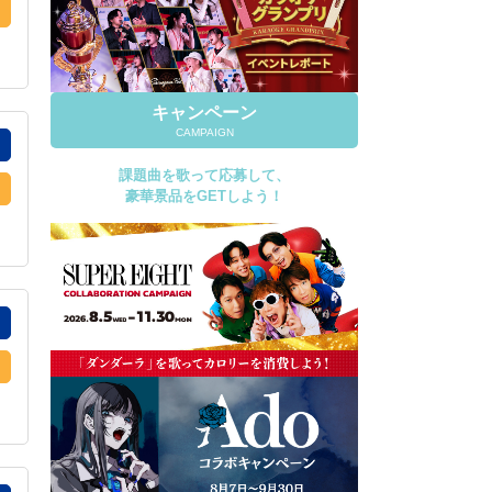
キャンペーン
CAMPAIGN
課題曲を歌って応募して、
豪華景品をGETしよう！