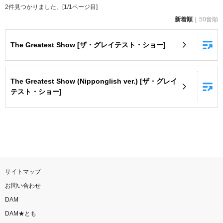
2
件見つかりました。[
1
/
1
ページ目]
お知らせ
よくあるご質問
新着順
50音順
The Greatest Show [ザ・グレイテスト・ショー]
DAMの新曲・ランキングなど
カラオケ最新情報をチェック！
The Greatest Show (Nipponglish ver.) [ザ・グレイ
テスト・ショー]
自宅でカラオケ歌い放題！
家族や友達と一緒に！練習にも！
サイトマップ
お問い合わせ
DAM
DAM★とも