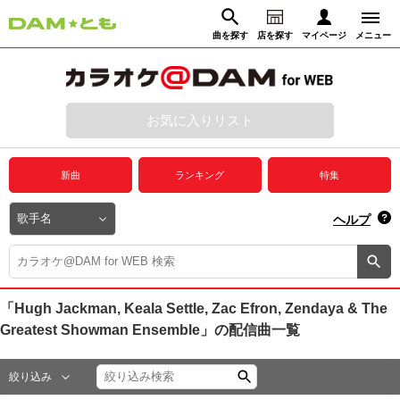
曲を探す
店を探す
マイページ
メニュー
ログイン
マイページ
お気に入りリスト
動画からさがす
録音からさがす
プレミアムサービス
新曲
ランキング
特集
DAM★とも動画
閉じる
ヘルプ
DAM★とも録音
カラオケ＠DAM
「Hugh Jackman, Keala Settle, Zac Efron, Zendaya & The
Greatest Showman Ensemble」
の配信曲一覧
ユーザー検索
絞り込み
キャンペーン