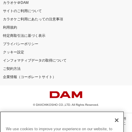
カラオケ＠DAM
サイトのご利用について
カラオケご利用にあたっての注意事項
利用規約
特定商取引法に基づく表示
プライバシーポリシー
クッキー設定
インフォマティブデータの取得について
ご契約方法
企業情報（コーポレートサイト）
© DAIICHIKOSHO CO.,LTD. All Rights Reserved.
このサイトに掲載されている一切の文章・画像・写真・動画・音声等を、手段や形態
を問わず、著作権法の定める範囲を超えて無断で複製、転載、ファイル化などするこ
とを禁じます。
We use cookies to improve your experience on our website, to