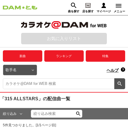
曲を探す
店を探す
マイページ
メニュー
ログイン
マイページ
お気に入りリスト
動画からさがす
録音からさがす
プレミアムサービス
新曲
ランキング
特集
DAM★とも動画
閉じる
ヘルプ
DAM★とも録音
カラオケ＠DAM
「315 ALLSTARS」
の配信曲一覧
ユーザー検索
絞り込み
キャンペーン
5
件見つかりました。[
1
/
1
ページ目]