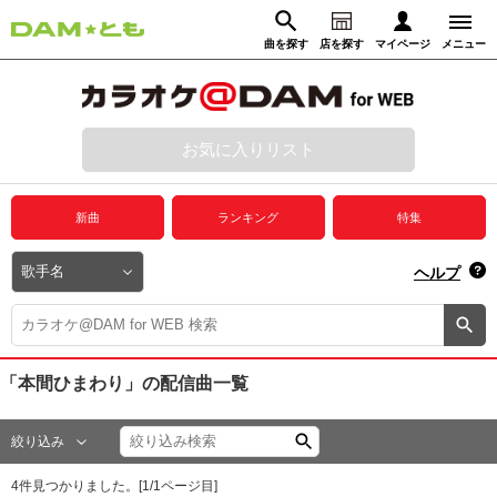
曲を探す
店を探す
マイページ
メニュー
ログイン
マイページ
お気に入りリスト
動画からさがす
録音からさがす
プレミアムサービス
新曲
ランキング
特集
DAM★とも動画
閉じる
ヘルプ
DAM★とも録音
カラオケ＠DAM
「本間ひまわり」
の配信曲一覧
ユーザー検索
絞り込み
キャンペーン
4
件見つかりました。[
1
/
1
ページ目]