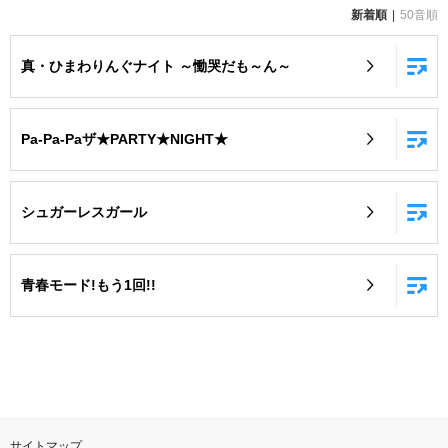
新着順
50音順
お知らせ
よくあるご質問
真・ひまわりんぐナイト ～慟哭だも～ん～
DAMの新曲・ランキングなど
カラオケ最新情報をチェック！
Pa-Pa-Paザ★PARTY★NIGHT★
シュガーレスガール
自宅でカラオケ歌い放題！
家族や友達と一緒に！練習にも！
青春モード!もう1回!!
サイトマップ