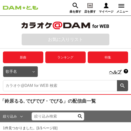
曲を探す
店を探す
マイページ
メニュー
ログイン
マイページ
お気に入りリスト
動画からさがす
録音からさがす
プレミアムサービス
新曲
ランキング
特集
DAM★とも動画
閉じる
ヘルプ
DAM★とも録音
カラオケ＠DAM
「鈴原るる, でびでび・でびる」
の配信曲一覧
ユーザー検索
絞り込み
キャンペーン
1
件見つかりました。[
1
/
1
ページ目]