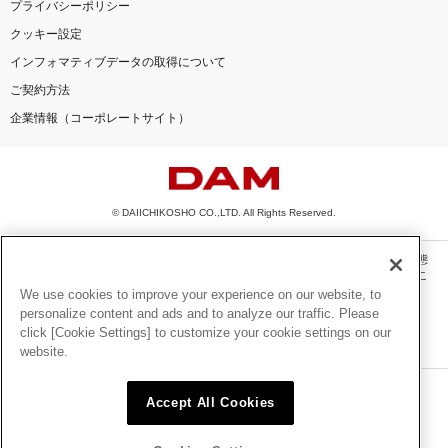
プライバシーポリシー
クッキー設定
インフォマティブデータの取得について
ご契約方法
企業情報（コーポレートサイト）
© DAIICHIKOSHO CO.,LTD. All Rights Reserved.
このサイトに掲載されている一切の文章・画像・写真・動画・音声等を、手段や形態
を問わず、著作権法の定める範囲を超えて無断で複製、転載、ファイル化などするこ
とを禁じます。
We use cookies to improve your experience on our website, to
personalize content and ads and to analyze our traffic. Please
楽曲及びコンテンツは、機種によりご利用いただけない場合があります。
click [Cookie Settings] to customize your cookie settings on our
楽曲及びコンテンツの配信日、配信内容が変更になる場合があります。
website.
楽曲によりMYリスト保存ができない場合があります。
JASRAC許諾番号
Accept All Cookies
6602250213Y31015 6602250112Y38026 6602250240Y31015
6602250241Y45122