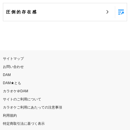
お知らせ
よくあるご質問
圧 倒 的 存 在 感
DAMの新曲・ランキングなど
カラオケ最新情報をチェック！
サイトマップ
お問い合わせ
自宅でカラオケ歌い放題！
DAM
家族や友達と一緒に！練習にも！
DAM★とも
カラオケ＠DAM
サイトのご利用について
カラオケご利用にあたっての注意事項
利用規約
特定商取引法に基づく表示