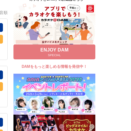
キャンペーン
0音順
お知らせ
よくあるご質問
DAMの新曲・ランキングなど
カラオケ最新情報をチェック！
ENJOY DAM
SPECIAL
DAMをもっと楽しめる情報を発信中！
自宅でカラオケ歌い放題！
家族や友達と一緒に！練習にも！