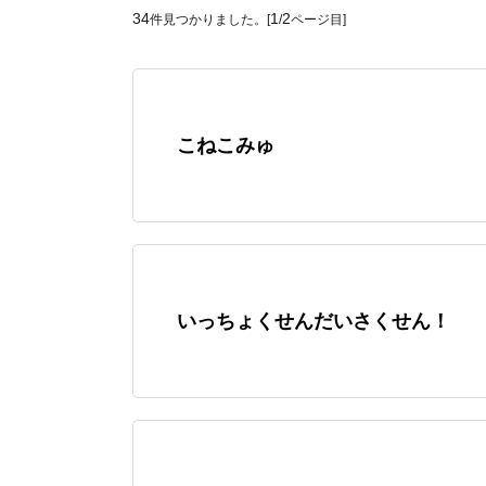
34
1
2
件見つかりました。[
/
ページ目]
こねこみゅ
いっちょくせんだいさくせん！