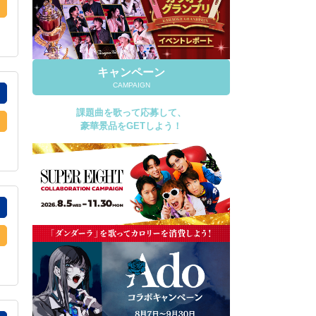
キャンペーン
CAMPAIGN
課題曲を歌って応募して、
豪華景品をGETしよう！