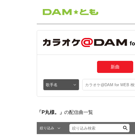
新曲
「P丸様。」
の配信曲一覧
絞り込み