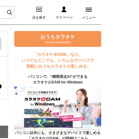
店を探す
マイページ
メニュー
ログイン
おうちカラオケ
OUCHI KARAOKE
マイページ
「カラオケ＠DAM」なら、
いつでもどこでも、いろんなデバイスで
プレミアムサービス
気軽におうちカラオケが楽しめる♪
パソコンで、“精密採点Ai”ができる
DAM★とも動画
カラオケ@DAM for Windows
DAM★とも録音
カラオケ＠DAM
ユーザー検索
パソコン以外にも、さまざまなデバイスで楽しめる
「カラオケ@DAM」の詳細はこちら