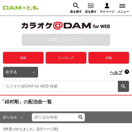
曲を探す
店を探す
マイページ
メニュー
ログイン
マイページ
お気に入りリスト
動画からさがす
録音からさがす
プレミアムサービス
新曲
ランキング
特集
DAM★とも動画
閉じる
ヘルプ
DAM★とも録音
カラオケ＠DAM
「緋村剛」
の配信曲一覧
ユーザー検索
絞り込み
キャンペーン
3
件見つかりました。[
1
/
1
ページ目]