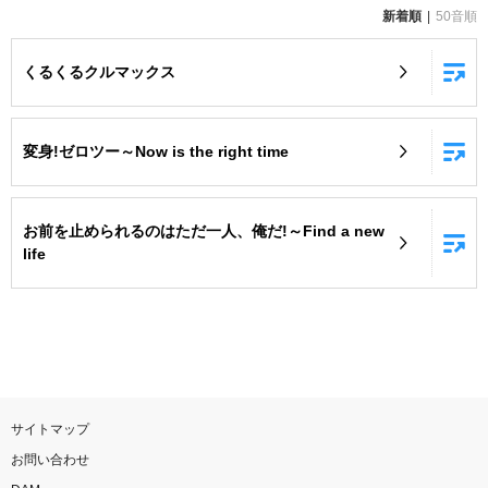
新着順
50音順
お知らせ
よくあるご質問
くるくるクルマックス
DAMの新曲・ランキングなど
カラオケ最新情報をチェック！
変身!ゼロツー～Now is the right time
お前を止められるのはただ一人、俺だ!～Find a new
life
自宅でカラオケ歌い放題！
家族や友達と一緒に！練習にも！
サイトマップ
お問い合わせ