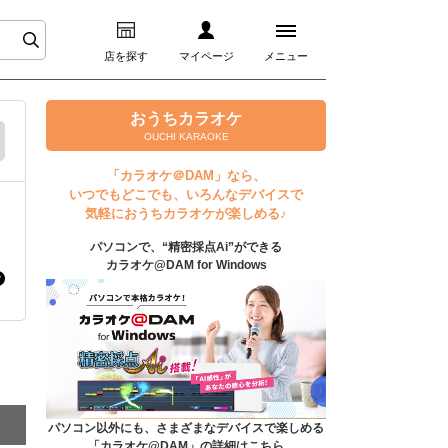
店を探す
マイページ
メニュー
ログイン
おうちカラオケ
OUCHI KARAOKE
マイページ
「カラオケ＠DAM」なら、
いつでもどこでも、いろんなデバイスで
プレミアムサービス
気軽におうちカラオケが楽しめる♪
パソコンで、“精密採点Ai”ができる
DAM★とも動画
カラオケ@DAM for Windows
DAM★とも録音
カラオケ＠DAM
ユーザー検索
パソコン以外にも、さまざまなデバイスで楽しめる
「カラオケ@DAM」の詳細はこちら