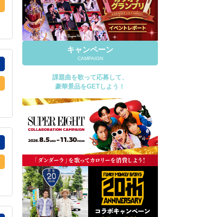
キャンペーン
CAMPAIGN
課題曲を歌って応募して、
豪華景品をGETしよう！