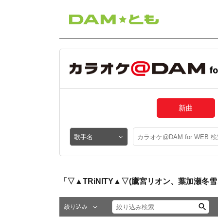
新曲
「▽▲TRiNITY▲▽(鷹宮リオン、葉加瀬冬
絞り込み