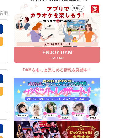
キャンペーン
0音順
お知らせ
よくあるご質問
DAMの新曲・ランキングなど
カラオケ最新情報をチェック！
ENJOY DAM
SPECIAL
DAMをもっと楽しめる情報を発信中！
自宅でカラオケ歌い放題！
家族や友達と一緒に！練習にも！