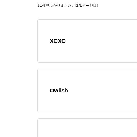
11
1
1
件見つかりました。[
/
ページ目]
XOXO
Owlish