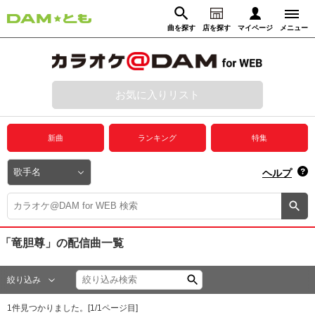
曲を探す
店を探す
マイページ
メニュー
ログイン
マイページ
お気に入りリスト
動画からさがす
録音からさがす
プレミアムサービス
新曲
ランキング
特集
DAM★とも動画
閉じる
ヘルプ
DAM★とも録音
カラオケ＠DAM
「竜胆尊」
の配信曲一覧
ユーザー検索
絞り込み
キャンペーン
1
件見つかりました。[
1
/
1
ページ目]