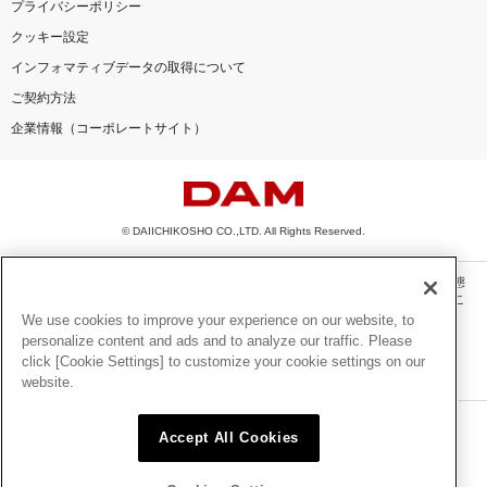
プライバシーポリシー
クッキー設定
インフォマティブデータの取得について
ご契約方法
企業情報（コーポレートサイト）
© DAIICHIKOSHO CO.,LTD. All Rights Reserved.
このサイトに掲載されている一切の文章・画像・写真・動画・音声等を、手段や形態
を問わず、著作権法の定める範囲を超えて無断で複製、転載、ファイル化などするこ
とを禁じます。
We use cookies to improve your experience on our website, to
personalize content and ads and to analyze our traffic. Please
楽曲及びコンテンツは、機種によりご利用いただけない場合があります。
click [Cookie Settings] to customize your cookie settings on our
楽曲及びコンテンツの配信日、配信内容が変更になる場合があります。
website.
楽曲によりMYリスト保存ができない場合があります。
JASRAC許諾番号
Accept All Cookies
6602250213Y31015 6602250112Y38026 6602250240Y31015
6602250241Y45122