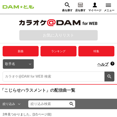
曲を探す
店を探す
マイページ
メニュー
ログイン
マイページ
お気に入りリスト
動画からさがす
録音からさがす
プレミアムサービス
新曲
ランキング
特集
DAM★とも動画
閉じる
ヘルプ
DAM★とも録音
カラオケ＠DAM
「こじらせハラスメント」
の配信曲一覧
ユーザー検索
絞り込み
キャンペーン
2
件見つかりました。[
1
/
1
ページ目]