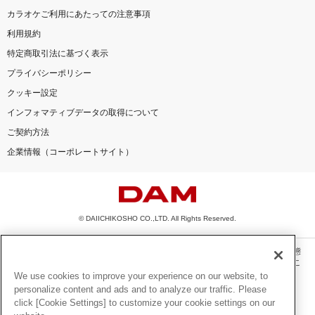
カラオケご利用にあたっての注意事項
利用規約
特定商取引法に基づく表示
プライバシーポリシー
クッキー設定
インフォマティブデータの取得について
ご契約方法
企業情報（コーポレートサイト）
© DAIICHIKOSHO CO.,LTD. All Rights Reserved.
このサイトに掲載されている一切の文章・画像・写真・動画・音声等を、手段や形態
を問わず、著作権法の定める範囲を超えて無断で複製、転載、ファイル化などするこ
とを禁じます。
We use cookies to improve your experience on our website, to
personalize content and ads and to analyze our traffic. Please
楽曲及びコンテンツは、機種によりご利用いただけない場合があります。
click [Cookie Settings] to customize your cookie settings on our
楽曲及びコンテンツの配信日、配信内容が変更になる場合があります。