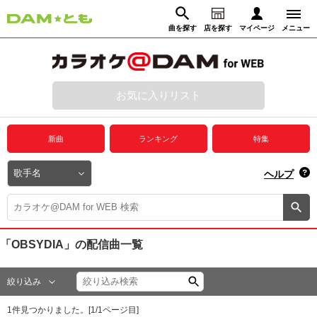
曲を探す
店を探す
マイページ
メニュー
ログイン
マイページ
お気に入りリスト
動画からさがす
録音からさがす
プレミアムサービス
新曲
ランキング
特集
DAM★とも動画
閉じる
ヘルプ
DAM★とも録音
カラオケ＠DAM
「OBSYDIA」
の配信曲一覧
ユーザー検索
絞り込み
キャンペーン
1
件見つかりました。[
1
/
1
ページ目]