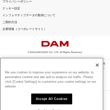
プライバシーポリシー
クッキー設定
インフォマティブデータの取得について
ご契約方法
企業情報（コーポレートサイト）
© DAIICHIKOSHO CO.,LTD. All Rights Reserved.
このサイトに掲載されている一切の文章・画像・写真・動画・音声等を、手段や形態
を問わず、著作権法の定める範囲を超えて無断で複製、転載、ファイル化などするこ
とを禁じます。
We use cookies to improve your experience on our website, to
personalize content and ads and to analyze our traffic. Please
楽曲及びコンテンツは、機種によりご利用いただけない場合があります。
click [Cookie Settings] to customize your cookie settings on our
楽曲及びコンテンツの配信日、配信内容が変更になる場合があります。
website.
楽曲によりMYリスト保存ができない場合があります。
JASRAC許諾番号
Accept All Cookies
6602250213Y31015 6602250112Y38026 6602250240Y31015
6602250241Y45122