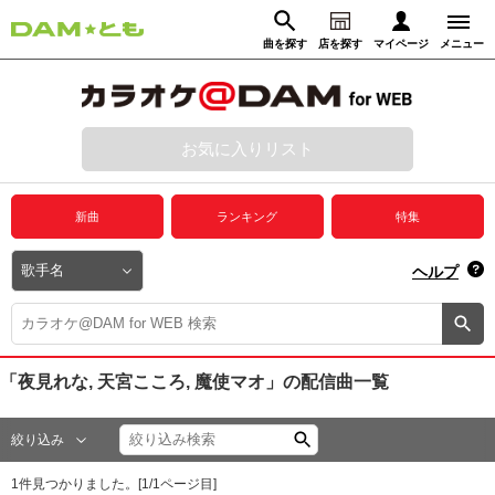
曲を探す
店を探す
マイページ
メニュー
ログイン
マイページ
お気に入りリスト
動画からさがす
録音からさがす
プレミアムサービス
新曲
ランキング
特集
DAM★とも動画
閉じる
ヘルプ
DAM★とも録音
カラオケ＠DAM
「夜見れな, 天宮こころ, 魔使マオ」
の配信曲一覧
ユーザー検索
絞り込み
キャンペーン
1
件見つかりました。[
1
/
1
ページ目]