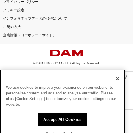
プライバシーポリシー
クッキー設定
インフォマティブデータの取得について
ご契約方法
企業情報（コーポレートサイト）
© DAIICHIKOSHO CO.,LTD. All Rights Reserved.
このサイトに掲載されている一切の文章・画像・写真・動画・音声等を、手段や形態
を問わず、著作権法の定める範囲を超えて無断で複製、転載、ファイル化などするこ
とを禁じます。
We use cookies to improve your experience on our website, to
personalize content and ads and to analyze our traffic. Please
楽曲及びコンテンツは、機種によりご利用いただけない場合があります。
click [Cookie Settings] to customize your cookie settings on our
楽曲及びコンテンツの配信日、配信内容が変更になる場合があります。
website.
楽曲によりMYリスト保存ができない場合があります。
JASRAC許諾番号
Accept All Cookies
6602250213Y31015 6602250112Y38026 6602250240Y31015
6602250241Y45122