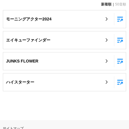
新着順
50音順
お知らせ
よくあるご質問
モーニングアクター2024
DAMの新曲・ランキングなど
カラオケ最新情報をチェック！
エイキューファインダー
JUNKS FLOWER
自宅でカラオケ歌い放題！
家族や友達と一緒に！練習にも！
ハイスターター
サイトマップ