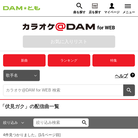
曲を探す
店を探す
マイページ
メニュー
ログイン
マイページ
お気に入りリスト
動画からさがす
録音からさがす
プレミアムサービス
新曲
ランキング
特集
DAM★とも動画
閉じる
ヘルプ
DAM★とも録音
カラオケ＠DAM
「伏見ガク」
の配信曲一覧
ユーザー検索
絞り込み
キャンペーン
4
件見つかりました。[
1
/
1
ページ目]