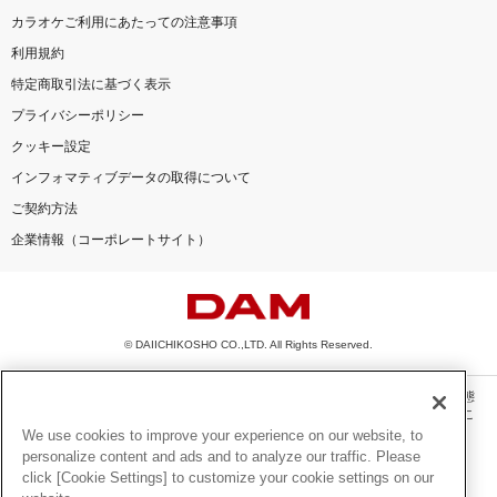
カラオケご利用にあたっての注意事項
利用規約
特定商取引法に基づく表示
プライバシーポリシー
クッキー設定
インフォマティブデータの取得について
ご契約方法
企業情報（コーポレートサイト）
© DAIICHIKOSHO CO.,LTD. All Rights Reserved.
このサイトに掲載されている一切の文章・画像・写真・動画・音声等を、手段や形態
を問わず、著作権法の定める範囲を超えて無断で複製、転載、ファイル化などするこ
とを禁じます。
We use cookies to improve your experience on our website, to
personalize content and ads and to analyze our traffic. Please
楽曲及びコンテンツは、機種によりご利用いただけない場合があります。
click [Cookie Settings] to customize your cookie settings on our
楽曲及びコンテンツの配信日、配信内容が変更になる場合があります。