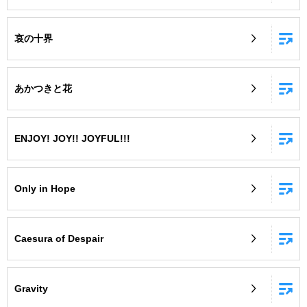
哀の十界
あかつきと花
ENJOY! JOY!! JOYFUL!!!
Only in Hope
Caesura of Despair
Gravity