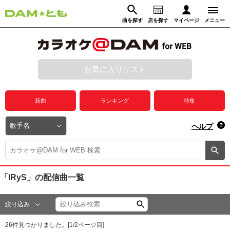
曲を探す
店を探す
マイページ
メニュー
ログイン
マイページ
お気に入りリスト
動画からさがす
録音からさがす
プレミアムサービス
新曲
ランキング
特集
DAM★とも動画
閉じる
ヘルプ
DAM★とも録音
カラオケ＠DAM
「IRyS」
の配信曲一覧
ユーザー検索
絞り込み
キャンペーン
26
件見つかりました。[
1
/
2
ページ目]