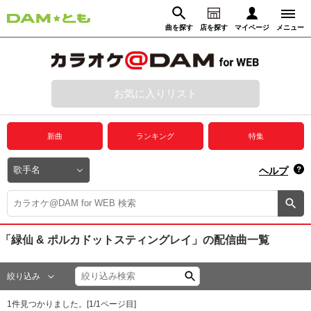
曲を探す
店を探す
マイページ
メニュー
ログイン
マイページ
お気に入りリスト
動画からさがす
録音からさがす
プレミアムサービス
新曲
ランキング
特集
DAM★とも動画
閉じる
ヘルプ
DAM★とも録音
カラオケ＠DAM
「緑仙 & ポルカドットスティングレイ」
の配信曲一覧
ユーザー検索
絞り込み
キャンペーン
1
件見つかりました。[
1
/
1
ページ目]