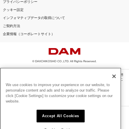
プライバシーポリシー
クッキー設定
インフォマティブデータの取得について
ご契約方法
企業情報（コーポレートサイト）
© DAIICHIKOSHO CO.,LTD. All Rights Reserved.
このサイトに掲載されている一切の文章・画像・写真・動画・音声等を、手段や形態
を問わず、著作権法の定める範囲を超えて無断で複製、転載、ファイル化などするこ
とを禁じます。
We use cookies to improve your experience on our website, to
personalize content and ads and to analyze our traffic. Please
楽曲及びコンテンツは、機種によりご利用いただけない場合があります。
click [Cookie Settings] to customize your cookie settings on our
楽曲及びコンテンツの配信日、配信内容が変更になる場合があります。
website.
楽曲によりMYリスト保存ができない場合があります。
JASRAC許諾番号
Accept All Cookies
6602250213Y31015 6602250112Y38026 6602250240Y31015
6602250241Y45122