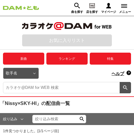
曲を探す
店を探す
マイページ
メニュー
ログイン
マイページ
お気に入りリスト
動画からさがす
録音からさがす
プレミアムサービス
新曲
ランキング
特集
DAM★とも動画
閉じる
ヘルプ
DAM★とも録音
カラオケ＠DAM
「Nissy×SKY-HI」
の配信曲一覧
ユーザー検索
絞り込み
キャンペーン
1
件見つかりました。[
1
/
1
ページ目]