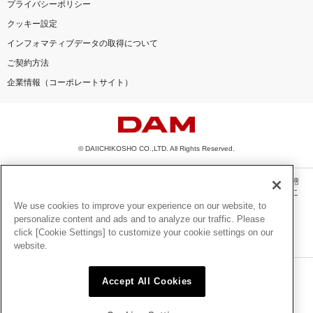
プライバシーポリシー
クッキー設定
インフォマティブデータの取得について
ご契約方法
企業情報（コーポレートサイト）
© DAIICHIKOSHO CO.,LTD. All Rights Reserved.
このサイトに掲載されている一切の文章・画像・写真・動画・音声等を、手段や形態
を問わず、著作権法の定める範囲を超えて無断で複製、転載、ファイル化などするこ
とを禁じます。
We use cookies to improve your experience on our website, to
personalize content and ads and to analyze our traffic. Please
楽曲及びコンテンツは、機種によりご利用いただけない場合があります。
click [Cookie Settings] to customize your cookie settings on our
楽曲及びコンテンツの配信日、配信内容が変更になる場合があります。
website.
楽曲によりMYリスト保存ができない場合があります。
JASRAC許諾番号
Accept All Cookies
6602250213Y31015 6602250112Y38026 6602250240Y31015
6602250241Y45122