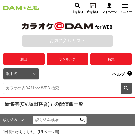
曲を探す
店を探す
マイページ
メニュー
ログイン
マイページ
お気に入りリスト
動画からさがす
録音からさがす
プレミアムサービス
新曲
ランキング
特集
DAM★とも動画
閉じる
ヘルプ
DAM★とも録音
カラオケ＠DAM
「新名有(CV.坂田将吾)」
の配信曲一覧
ユーザー検索
絞り込み
キャンペーン
1
件見つかりました。[
1
/
1
ページ目]