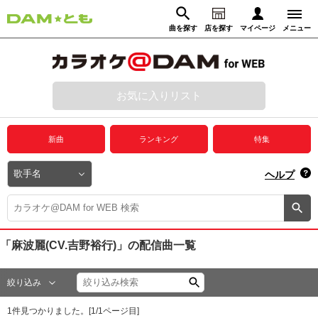
曲を探す
店を探す
マイページ
メニュー
ログイン
マイページ
お気に入りリスト
動画からさがす
録音からさがす
プレミアムサービス
新曲
ランキング
特集
DAM★とも動画
閉じる
ヘルプ
DAM★とも録音
カラオケ＠DAM
「麻波麗(CV.吉野裕行)」
の配信曲一覧
ユーザー検索
絞り込み
キャンペーン
1
件見つかりました。[
1
/
1
ページ目]