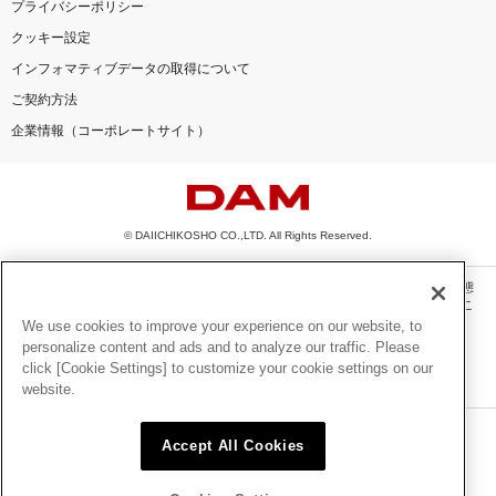
プライバシーポリシー
クッキー設定
インフォマティブデータの取得について
ご契約方法
企業情報（コーポレートサイト）
© DAIICHIKOSHO CO.,LTD. All Rights Reserved.
このサイトに掲載されている一切の文章・画像・写真・動画・音声等を、手段や形態
を問わず、著作権法の定める範囲を超えて無断で複製、転載、ファイル化などするこ
とを禁じます。
We use cookies to improve your experience on our website, to
personalize content and ads and to analyze our traffic. Please
楽曲及びコンテンツは、機種によりご利用いただけない場合があります。
click [Cookie Settings] to customize your cookie settings on our
楽曲及びコンテンツの配信日、配信内容が変更になる場合があります。
website.
楽曲によりMYリスト保存ができない場合があります。
JASRAC許諾番号
Accept All Cookies
6602250213Y31015 6602250112Y38026 6602250240Y31015
6602250241Y45122