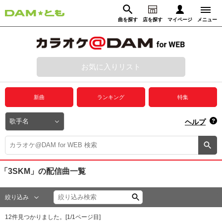
曲を探す
店を探す
マイページ
メニュー
ログイン
マイページ
お気に入りリスト
動画からさがす
録音からさがす
プレミアムサービス
新曲
ランキング
特集
DAM★とも動画
閉じる
ヘルプ
DAM★とも録音
カラオケ＠DAM
「3SKM」
の配信曲一覧
ユーザー検索
絞り込み
キャンペーン
12
件見つかりました。[
1
/
1
ページ目]