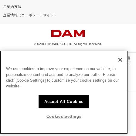
ご契約方法
企業情報（コーポレートサイト）
© DAIICHIKOSHO CO.,LTD. All Rights Reserved.
このサイトに掲載されている一切の文章・画像・写真・動画・音声等を、手段や形態
を問わず、著作権法の定める範囲を超えて無断で複製、転載、ファイル化などするこ
とを禁じます。
We use cookies to improve your experience on our website, to
personalize content and ads and to analyze our traffic. Please
楽曲及びコンテンツは、機種によりご利用いただけない場合があります。
click [Cookie Settings] to customize your cookie settings on our
楽曲及びコンテンツの配信日、配信内容が変更になる場合があります。
website.
楽曲によりMYリスト保存ができない場合があります。
JASRAC許諾番号
Accept All Cookies
6602250213Y31015 6602250112Y38026 6602250240Y31015
6602250241Y45122
Cookies Settings
NexTone許諾番号
ID000002945 ID000002947 ID000002937 ID000002938