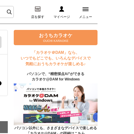
店を探す
マイページ
メニュー
ログイン
おうちカラオケ
OUCHI KARAOKE
マイページ
「カラオケ＠DAM」なら、
いつでもどこでも、いろんなデバイスで
プレミアムサービス
気軽におうちカラオケが楽しめる♪
パソコンで、“精密採点Ai”ができる
DAM★とも動画
カラオケ@DAM for Windows
DAM★とも録音
カラオケ＠DAM
ユーザー検索
パソコン以外にも、さまざまなデバイスで楽しめる
「カラオケ@DAM」の詳細はこちら