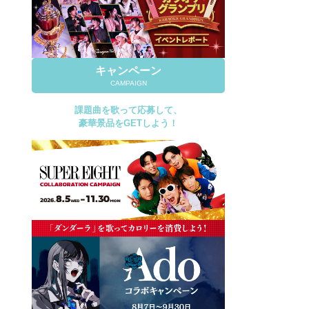
キャンペーン
CAMPAIGN
課題曲を歌って応募して、
豪華景品をGETしよう！