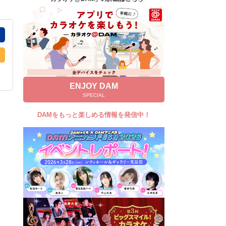
キャンペーン
お知らせ
よくあるご質問
DAMの新曲・ランキングなど
カラオケ最新情報をチェック！
ENJOY DAM
SPECIAL
DAMをもっと楽しめる情報を発信中！
自宅でカラオケ歌い放題！
家族や友達と一緒に！練習にも！