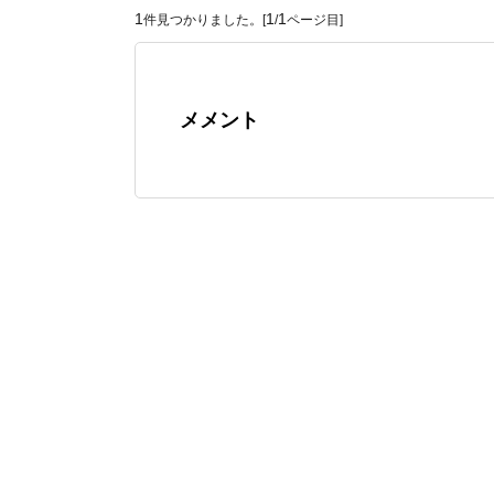
1
1
1
件見つかりました。[
/
ページ目]
メメント