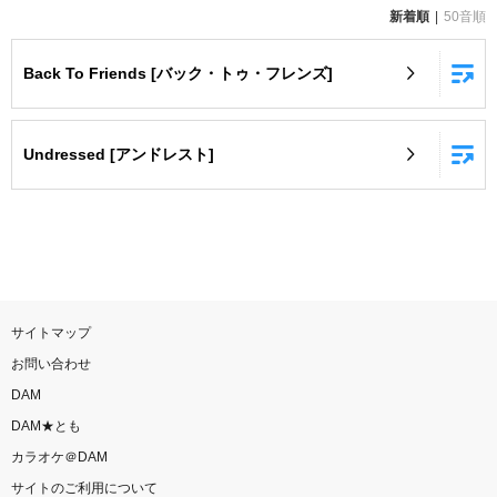
新着順
50音順
お知らせ
よくあるご質問
Back To Friends [バック・トゥ・フレンズ]
DAMの新曲・ランキングなど
カラオケ最新情報をチェック！
Undressed [アンドレスト]
自宅でカラオケ歌い放題！
家族や友達と一緒に！練習にも！
サイトマップ
お問い合わせ
DAM
DAM★とも
カラオケ＠DAM
サイトのご利用について