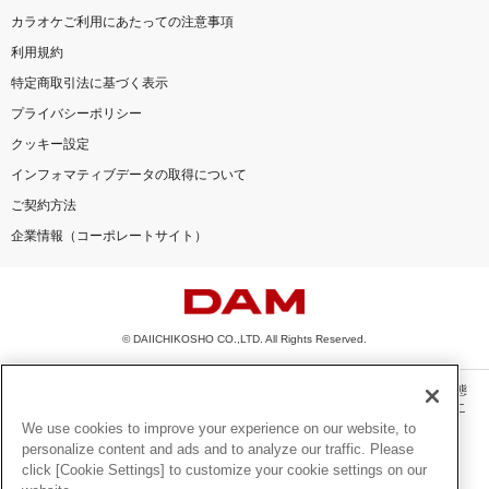
カラオケご利用にあたっての注意事項
利用規約
特定商取引法に基づく表示
プライバシーポリシー
クッキー設定
インフォマティブデータの取得について
ご契約方法
企業情報（コーポレートサイト）
© DAIICHIKOSHO CO.,LTD. All Rights Reserved.
このサイトに掲載されている一切の文章・画像・写真・動画・音声等を、手段や形態
を問わず、著作権法の定める範囲を超えて無断で複製、転載、ファイル化などするこ
とを禁じます。
We use cookies to improve your experience on our website, to
personalize content and ads and to analyze our traffic. Please
楽曲及びコンテンツは、機種によりご利用いただけない場合があります。
click [Cookie Settings] to customize your cookie settings on our
楽曲及びコンテンツの配信日、配信内容が変更になる場合があります。