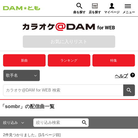
曲を探す
店を探す
マイページ
メニュー
ログイン
マイページ
お気に入りリスト
動画からさがす
録音からさがす
プレミアムサービス
新曲
ランキング
特集
DAM★とも動画
閉じる
ヘルプ
DAM★とも録音
カラオケ＠DAM
「sombr」
の配信曲一覧
ユーザー検索
絞り込み
キャンペーン
2
件見つかりました。[
1
/
1
ページ目]