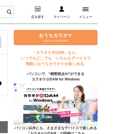
店を探す
マイページ
メニュー
ログイン
おうちカラオケ
OUCHI KARAOKE
マイページ
「カラオケ＠DAM」なら、
いつでもどこでも、いろんなデバイスで
プレミアムサービス
気軽におうちカラオケが楽しめる♪
パソコンで、“精密採点Ai”ができる
DAM★とも動画
カラオケ@DAM for Windows
DAM★とも録音
カラオケ＠DAM
ユーザー検索
パソコン以外にも、さまざまなデバイスで楽しめる
「カラオケ@DAM」の詳細はこちら