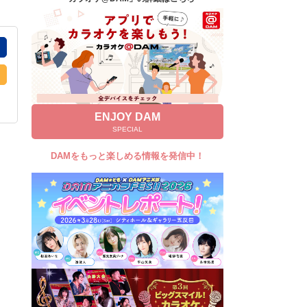
キャンペーン
お知らせ
よくあるご質問
DAMの新曲・ランキングなど
カラオケ最新情報をチェック！
ENJOY DAM
SPECIAL
DAMをもっと楽しめる情報を発信中！
自宅でカラオケ歌い放題！
家族や友達と一緒に！練習にも！