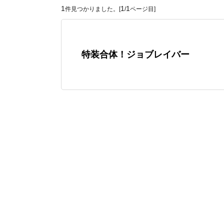
1
1
1
件見つかりました。[
/
ページ目]
特装合体！ジョブレイバー