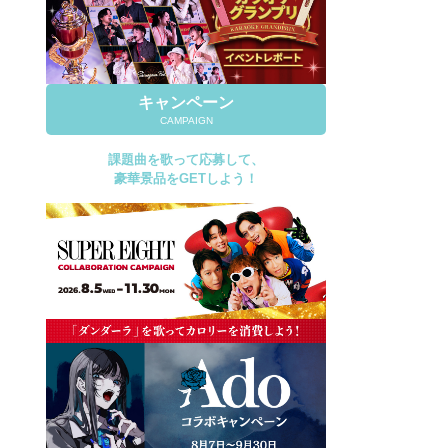
キャンペーン
CAMPAIGN
課題曲を歌って応募して、
豪華景品をGETしよう！