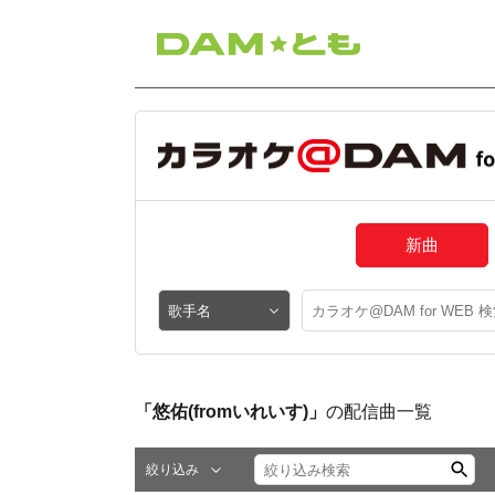
新曲
「悠佑(fromいれいす)」
の配信曲一覧
絞り込み