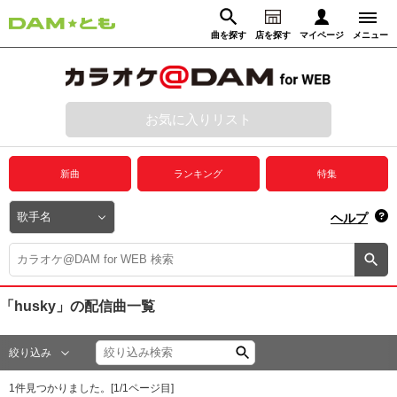
曲を探す
店を探す
マイページ
メニュー
ログイン
マイページ
お気に入りリスト
動画からさがす
録音からさがす
プレミアムサービス
新曲
ランキング
特集
DAM★とも動画
閉じる
ヘルプ
DAM★とも録音
カラオケ＠DAM
「husky」
の配信曲一覧
ユーザー検索
絞り込み
キャンペーン
1
件見つかりました。[
1
/
1
ページ目]