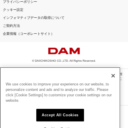
プライバシーポリシー
クッキー設定
インフォマティブデータの取得について
ご契約方法
企業情報（コーポレートサイト）
© DAIICHIKOSHO CO.,LTD. All Rights Reserved.
このサイトに掲載されている一切の文章・画像・写真・動画・音声等を、手段や形態
を問わず、著作権法の定める範囲を超えて無断で複製、転載、ファイル化などするこ
とを禁じます。
We use cookies to improve your experience on our website, to
personalize content and ads and to analyze our traffic. Please
楽曲及びコンテンツは、機種によりご利用いただけない場合があります。
click [Cookie Settings] to customize your cookie settings on our
楽曲及びコンテンツの配信日、配信内容が変更になる場合があります。
website.
楽曲によりMYリスト保存ができない場合があります。
JASRAC許諾番号
Accept All Cookies
6602250213Y31015 6602250112Y38026 6602250240Y31015
6602250241Y45122