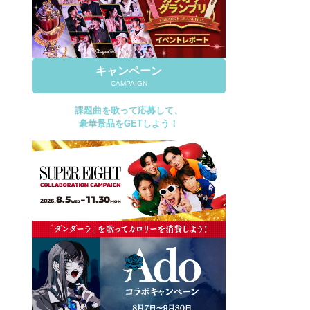
キャンペーン
CAMPAIGN
課題曲を歌って応募して、
豪華景品をGETしよう！