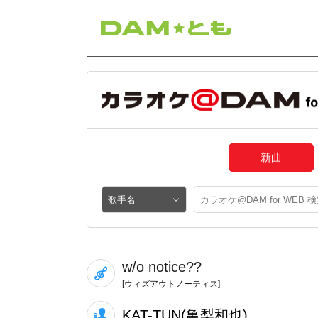
新曲
w/o notice??
[ウィズアウトノーティス]
KAT-TUN(亀梨和也)