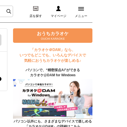
店を探す
マイページ
メニュー
ログイン
おうちカラオケ
OUCHI KARAOKE
マイページ
「カラオケ＠DAM」なら、
いつでもどこでも、いろんなデバイスで
プレミアムサービス
気軽におうちカラオケが楽しめる♪
パソコンで、“精密採点Ai”ができる
DAM★とも動画
カラオケ@DAM for Windows
DAM★とも録音
カラオケ＠DAM
ユーザー検索
パソコン以外にも、さまざまなデバイスで楽しめる
「カラオケ@DAM」の詳細はこちら