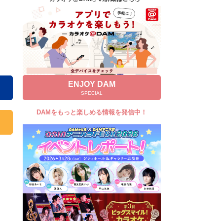
キャンペーン
お知らせ
よくあるご質問
DAMの新曲・ランキングなど
カラオケ最新情報をチェック！
ENJOY DAM
SPECIAL
DAMをもっと楽しめる情報を発信中！
自宅でカラオケ歌い放題！
家族や友達と一緒に！練習にも！