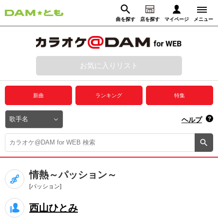
曲を探す
店を探す
マイページ
メニュー
ログイン
マイページ
お気に入りリスト
動画からさがす
録音からさがす
プレミアムサービス
新曲
ランキング
特集
DAM★とも動画
閉じる
ヘルプ
DAM★とも録音
カラオケ＠DAM
情熱～パッション～
ユーザー検索
[パッション]
西山ひとみ
キャンペーン