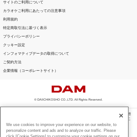
サイトのご利用について
カラオケご利用にあたっての注意事項
利用規約
特定商取引法に基づく表示
プライバシーポリシー
クッキー設定
インフォマティブデータの取得について
ご契約方法
企業情報（コーポレートサイト）
© DAIICHIKOSHO CO.,LTD. All Rights Reserved.
このサイトに掲載されている一切の文章・画像・写真・動画・音声等を、手段や形態
を問わず、著作権法の定める範囲を超えて無断で複製、転載、ファイル化などするこ
とを禁じます。
We use cookies to improve your experience on our website, to
personalize content and ads and to analyze our traffic. Please
楽曲及びコンテンツは、機種によりご利用いただけない場合があります。
click [Cookie Settings] to customize your cookie settings on our
楽曲及びコンテンツの配信日、配信内容が変更になる場合があります。