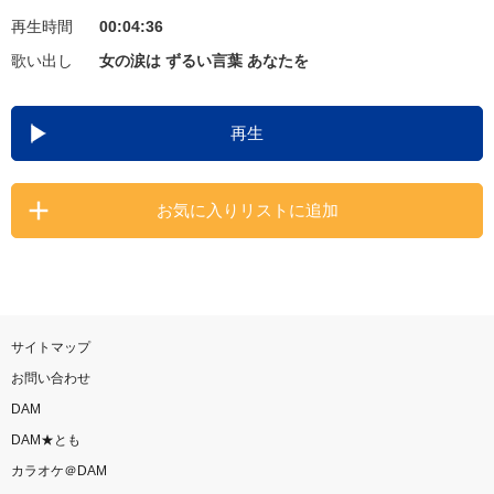
再生時間
00:04:36
お知らせ
よくあるご質問
歌い出し
女の涙は ずるい言葉 あなたを
DAMの新曲・ランキングなど
再生
カラオケ最新情報をチェック！
お気に入りリストに追加
自宅でカラオケ歌い放題！
家族や友達と一緒に！練習にも！
サイトマップ
お問い合わせ
DAM
DAM★とも
カラオケ＠DAM