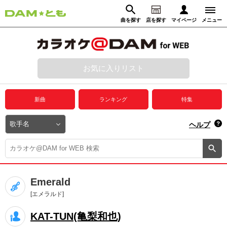
曲を探す
店を探す
マイページ
メニュー
ログイン
マイページ
お気に入りリスト
動画からさがす
録音からさがす
プレミアムサービス
新曲
ランキング
特集
DAM★とも動画
閉じる
ヘルプ
DAM★とも録音
カラオケ＠DAM
Emerald
ユーザー検索
[エメラルド]
KAT-TUN(亀梨和也)
キャンペーン