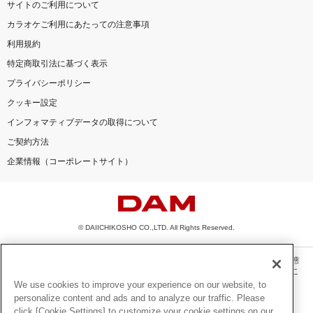
サイトのご利用について
カラオケご利用にあたっての注意事項
利用規約
特定商取引法に基づく表示
プライバシーポリシー
クッキー設定
インフォマティブデータの取得について
ご契約方法
企業情報（コーポレートサイト）
© DAIICHIKOSHO CO.,LTD. All Rights Reserved.
このサイトに掲載されている一切の文章・画像・写真・動画・音声等を、手段や形態
を問わず、著作権法の定める範囲を超えて無断で複製、転載、ファイル化などするこ
とを禁じます。
We use cookies to improve your experience on our website, to
personalize content and ads and to analyze our traffic. Please
楽曲及びコンテンツは、機種によりご利用いただけない場合があります。
click [Cookie Settings] to customize your cookie settings on our
楽曲及びコンテンツの配信日、配信内容が変更になる場合があります。