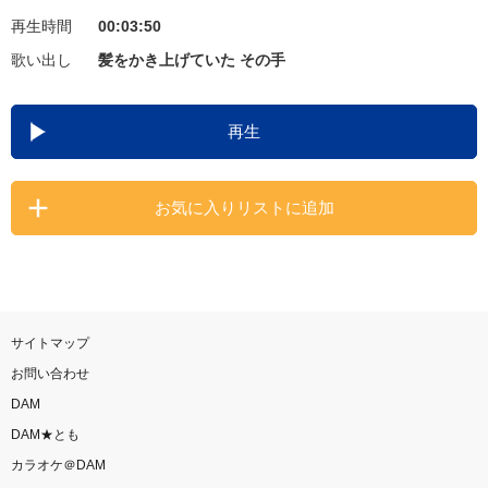
再生時間
00:03:50
お知らせ
よくあるご質問
歌い出し
髪をかき上げていた その手
DAMの新曲・ランキングなど
再生
カラオケ最新情報をチェック！
お気に入りリストに追加
自宅でカラオケ歌い放題！
家族や友達と一緒に！練習にも！
サイトマップ
お問い合わせ
DAM
DAM★とも
カラオケ＠DAM