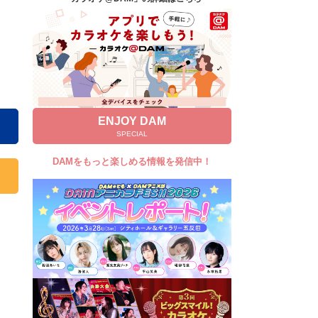
キャンペーン
お知らせ
よくあるご質問
DAMの新曲・ランキングなど
カラオケ最新情報をチェック！
ENJOY DAM
SPECIAL
DAMをもっと楽しめる情報を発信中！
自宅でカラオケ歌い放題！
家族や友達と一緒に！練習にも！