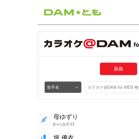
新曲
母ゆずり
[ハハユズリ]
堀 優衣