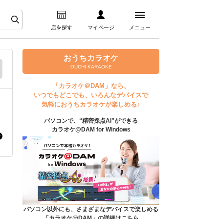
店を探す
マイページ
メニュー
ログイン
おうちカラオケ
OUCHI KARAOKE
マイページ
「カラオケ＠DAM」なら、
いつでもどこでも、いろんなデバイスで
プレミアムサービス
気軽におうちカラオケが楽しめる♪
パソコンで、“精密採点Ai”ができる
DAM★とも動画
カラオケ@DAM for Windows
DAM★とも録音
カラオケ＠DAM
ユーザー検索
パソコン以外にも、さまざまなデバイスで楽しめる
「カラオケ@DAM」の詳細はこちら