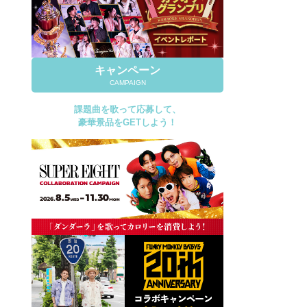
キャンペーン
CAMPAIGN
課題曲を歌って応募して、
豪華景品をGETしよう！