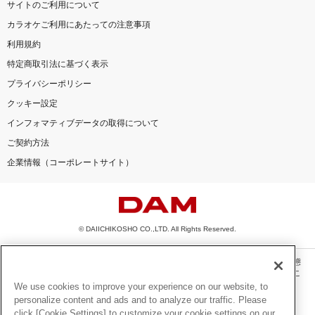
サイトのご利用について
カラオケご利用にあたっての注意事項
利用規約
特定商取引法に基づく表示
プライバシーポリシー
クッキー設定
インフォマティブデータの取得について
ご契約方法
企業情報（コーポレートサイト）
© DAIICHIKOSHO CO.,LTD. All Rights Reserved.
このサイトに掲載されている一切の文章・画像・写真・動画・音声等を、手段や形態
を問わず、著作権法の定める範囲を超えて無断で複製、転載、ファイル化などするこ
とを禁じます。
We use cookies to improve your experience on our website, to
personalize content and ads and to analyze our traffic. Please
楽曲及びコンテンツは、機種によりご利用いただけない場合があります。
click [Cookie Settings] to customize your cookie settings on our
楽曲及びコンテンツの配信日、配信内容が変更になる場合があります。