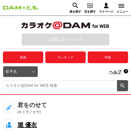
曲を探す
店を探す
マイページ
メニュー
ログイン
マイページ
お気に入りリスト
動画からさがす
録音からさがす
プレミアムサービス
新曲
ランキング
特集
DAM★とも動画
閉じる
ヘルプ
DAM★とも録音
カラオケ＠DAM
君をのせて
ユーザー検索
[キミヲノセテ]
堀 優衣
キャンペーン