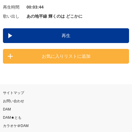
再生時間
00:03:44
お知らせ
よくあるご質問
歌い出し
あの地平線 輝くのは どこかに
DAMの新曲・ランキングなど
再生
カラオケ最新情報をチェック！
お気に入りリストに追加
自宅でカラオケ歌い放題！
家族や友達と一緒に！練習にも！
サイトマップ
お問い合わせ
DAM
DAM★とも
カラオケ＠DAM