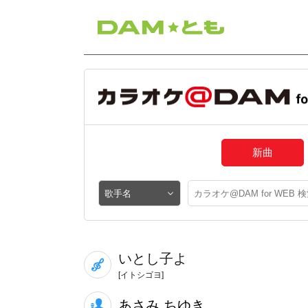
新曲
いとし子よ
[イトシゴヨ]
あさみ ちゆき