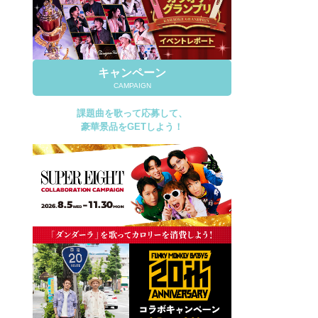
キャンペーン
CAMPAIGN
課題曲を歌って応募して、
豪華景品をGETしよう！