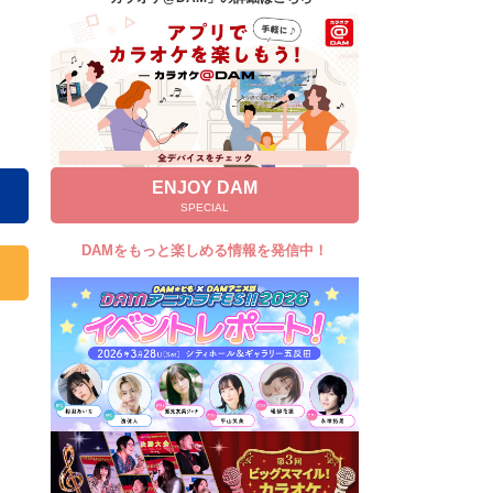
キャンペーン
お知らせ
よくあるご質問
DAMの新曲・ランキングなど
カラオケ最新情報をチェック！
ENJOY DAM
SPECIAL
DAMをもっと楽しめる情報を発信中！
自宅でカラオケ歌い放題！
家族や友達と一緒に！練習にも！