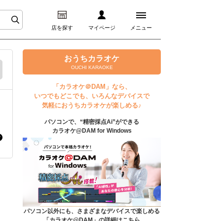
店を探す
マイページ
メニュー
ログイン
おうちカラオケ
OUCHI KARAOKE
マイページ
「カラオケ＠DAM」なら、
いつでもどこでも、いろんなデバイスで
プレミアムサービス
気軽におうちカラオケが楽しめる♪
パソコンで、“精密採点Ai”ができる
DAM★とも動画
カラオケ@DAM for Windows
DAM★とも録音
カラオケ＠DAM
ユーザー検索
パソコン以外にも、さまざまなデバイスで楽しめる
「カラオケ@DAM」の詳細はこちら