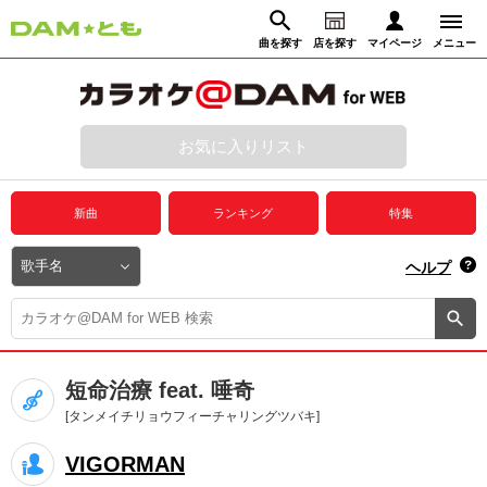
曲を探す
店を探す
マイページ
メニュー
ログイン
マイページ
お気に入りリスト
動画からさがす
録音からさがす
プレミアムサービス
新曲
ランキング
特集
DAM★とも動画
閉じる
ヘルプ
DAM★とも録音
カラオケ＠DAM
短命治療 feat. 唾奇
ユーザー検索
[タンメイチリョウフィーチャリングツバキ]
VIGORMAN
キャンペーン