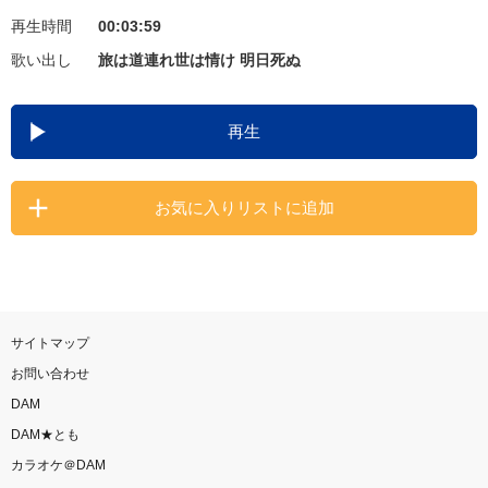
再生時間
00:03:59
お知らせ
よくあるご質問
歌い出し
旅は道連れ世は情け 明日死ぬ
DAMの新曲・ランキングなど
再生
カラオケ最新情報をチェック！
お気に入りリストに追加
自宅でカラオケ歌い放題！
家族や友達と一緒に！練習にも！
サイトマップ
お問い合わせ
DAM
DAM★とも
カラオケ＠DAM