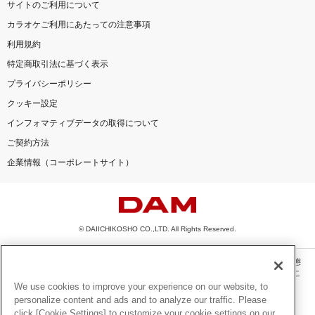
サイトのご利用について
カラオケご利用にあたっての注意事項
利用規約
特定商取引法に基づく表示
プライバシーポリシー
クッキー設定
インフォマティブデータの取得について
ご契約方法
企業情報（コーポレートサイト）
© DAIICHIKOSHO CO.,LTD. All Rights Reserved.
このサイトに掲載されている一切の文章・画像・写真・動画・音声等を、手段や形態
を問わず、著作権法の定める範囲を超えて無断で複製、転載、ファイル化などするこ
とを禁じます。
We use cookies to improve your experience on our website, to
personalize content and ads and to analyze our traffic. Please
楽曲及びコンテンツは、機種によりご利用いただけない場合があります。
click [Cookie Settings] to customize your cookie settings on our
楽曲及びコンテンツの配信日、配信内容が変更になる場合があります。