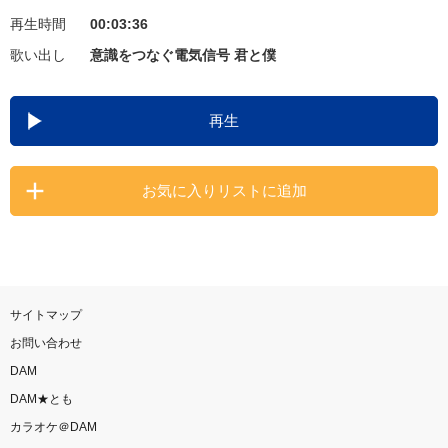
再生時間
00:03:36
お知らせ
よくあるご質問
歌い出し
意識をつなぐ電気信号 君と僕
DAMの新曲・ランキングなど
再生
カラオケ最新情報をチェック！
お気に入りリストに追加
自宅でカラオケ歌い放題！
家族や友達と一緒に！練習にも！
サイトマップ
お問い合わせ
DAM
DAM★とも
カラオケ＠DAM