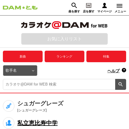
曲を探す
店を探す
マイページ
メニュー
ログイン
マイページ
お気に入りリスト
動画からさがす
録音からさがす
プレミアムサービス
新曲
ランキング
特集
DAM★とも動画
閉じる
ヘルプ
DAM★とも録音
カラオケ＠DAM
シュガーグレーズ
ユーザー検索
[シュガーグレーズ]
私立恵比寿中学
キャンペーン