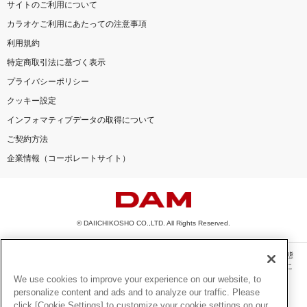
サイトのご利用について
カラオケご利用にあたっての注意事項
利用規約
特定商取引法に基づく表示
プライバシーポリシー
クッキー設定
インフォマティブデータの取得について
ご契約方法
企業情報（コーポレートサイト）
© DAIICHIKOSHO CO.,LTD. All Rights Reserved.
このサイトに掲載されている一切の文章・画像・写真・動画・音声等を、手段や形態
を問わず、著作権法の定める範囲を超えて無断で複製、転載、ファイル化などするこ
とを禁じます。
We use cookies to improve your experience on our website, to
personalize content and ads and to analyze our traffic. Please
楽曲及びコンテンツは、機種によりご利用いただけない場合があります。
click [Cookie Settings] to customize your cookie settings on our
楽曲及びコンテンツの配信日、配信内容が変更になる場合があります。