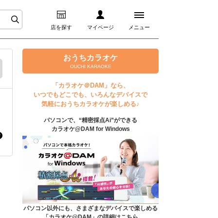
店を探す
マイページ
メニュー
ログイン
おうちカラオケ
OUCHI KARAOKE
マイページ
「カラオケ＠DAM」なら、
いつでもどこでも、いろんなデバイスで
プレミアムサービス
気軽におうちカラオケが楽しめる♪
パソコンで、“精密採点Ai”ができる
DAM★とも動画
カラオケ@DAM for Windows
DAM★とも録音
カラオケ＠DAM
ユーザー検索
パソコン以外にも、さまざまなデバイスで楽しめる
「カラオケ@DAM」の詳細はこちら