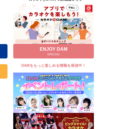
キャンペーン
お知らせ
よくあるご質問
DAMの新曲・ランキングなど
カラオケ最新情報をチェック！
ENJOY DAM
SPECIAL
DAMをもっと楽しめる情報を発信中！
自宅でカラオケ歌い放題！
家族や友達と一緒に！練習にも！