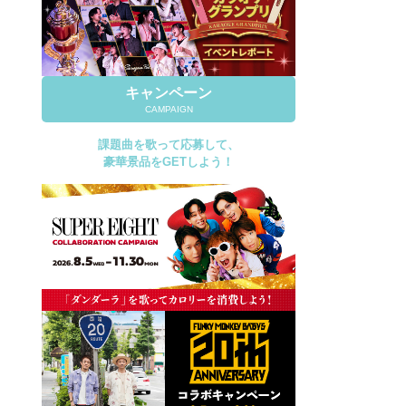
キャンペーン
CAMPAIGN
課題曲を歌って応募して、
豪華景品をGETしよう！