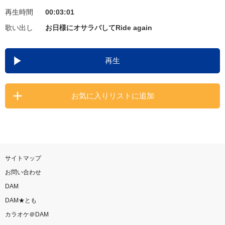
再生時間
00:03:01
お知らせ
よくあるご質問
歌い出し
お日様にオサラバしてRide again
DAMの新曲・ランキングなど
再生
カラオケ最新情報をチェック！
お気に入りリストに追加
自宅でカラオケ歌い放題！
家族や友達と一緒に！練習にも！
サイトマップ
お問い合わせ
DAM
DAM★とも
カラオケ＠DAM