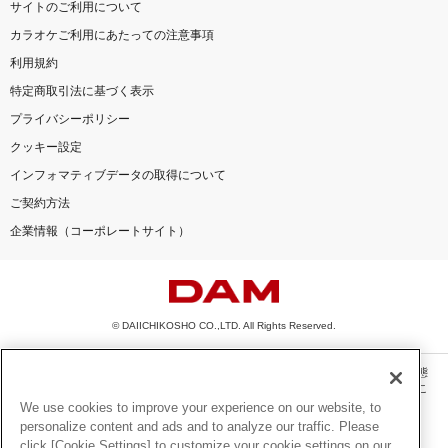
サイトのご利用について
カラオケご利用にあたっての注意事項
利用規約
特定商取引法に基づく表示
プライバシーポリシー
クッキー設定
インフォマティブデータの取得について
ご契約方法
企業情報（コーポレートサイト）
© DAIICHIKOSHO CO.,LTD. All Rights Reserved.
このサイトに掲載されている一切の文章・画像・写真・動画・音声等を、手段や形態
を問わず、著作権法の定める範囲を超えて無断で複製、転載、ファイル化などするこ
とを禁じます。
We use cookies to improve your experience on our website, to
personalize content and ads and to analyze our traffic. Please
楽曲及びコンテンツは、機種によりご利用いただけない場合があります。
click [Cookie Settings] to customize your cookie settings on our
楽曲及びコンテンツの配信日、配信内容が変更になる場合があります。