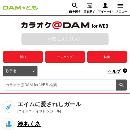
曲を探す
店を探す
マイページ
メニュー
ログイン
マイページ
お気に入りリスト
動画からさがす
録音からさがす
プレミアムサービス
新曲
ランキング
特集
DAM★とも動画
閉じる
ヘルプ
DAM★とも録音
カラオケ＠DAM
エイムに愛されしガール
ユーザー検索
[エイムニアイサレシガール]
湊あくあ
キャンペーン