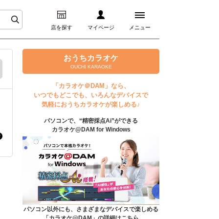
店を探す
マイページ
メニュー
ログイン
おうちカラオケ
OUCHI KARAOKE
マイページ
「カラオケ＠DAM」なら、
いつでもどこでも、いろんなデバイスで
プレミアムサービス
気軽におうちカラオケが楽しめる♪
パソコンで、“精密採点Ai”ができる
DAM★とも動画
カラオケ@DAM for Windows
DAM★とも録音
カラオケ＠DAM
ユーザー検索
パソコン以外にも、さまざまなデバイスで楽しめる
「カラオケ@DAM」の詳細はこちら