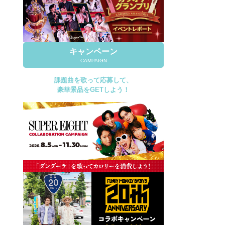
キャンペーン
CAMPAIGN
課題曲を歌って応募して、
豪華景品をGETしよう！