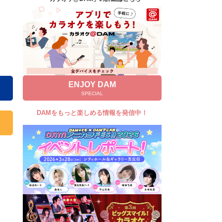
キャンペーン
お知らせ
よくあるご質問
DAMの新曲・ランキングなど
カラオケ最新情報をチェック！
ENJOY DAM
SPECIAL
DAMをもっと楽しめる情報を発信中！
自宅でカラオケ歌い放題！
家族や友達と一緒に！練習にも！