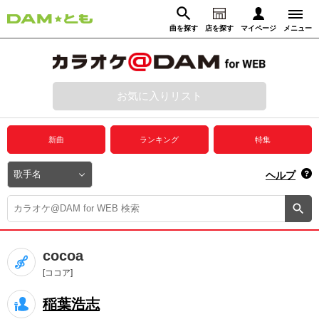
曲を探す
店を探す
マイページ
メニュー
ログイン
マイページ
お気に入りリスト
動画からさがす
録音からさがす
プレミアムサービス
新曲
ランキング
特集
DAM★とも動画
閉じる
ヘルプ
DAM★とも録音
カラオケ＠DAM
cocoa
ユーザー検索
[ココア]
稲葉浩志
キャンペーン