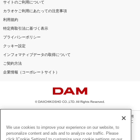
サイトのご利用について
カラオケご利用にあたっての注意事項
利用規約
特定商取引法に基づく表示
プライバシーポリシー
クッキー設定
インフォマティブデータの取得について
ご契約方法
企業情報（コーポレートサイト）
© DAIICHIKOSHO CO.,LTD. All Rights Reserved.
このサイトに掲載されている一切の文章・画像・写真・動画・音声等を、手段や形態
を問わず、著作権法の定める範囲を超えて無断で複製、転載、ファイル化などするこ
とを禁じます。
We use cookies to improve your experience on our website, to
personalize content and ads and to analyze our traffic. Please
楽曲及びコンテンツは、機種によりご利用いただけない場合があります。
click [Cookie Settings] to customize your cookie settings on our
楽曲及びコンテンツの配信日、配信内容が変更になる場合があります。