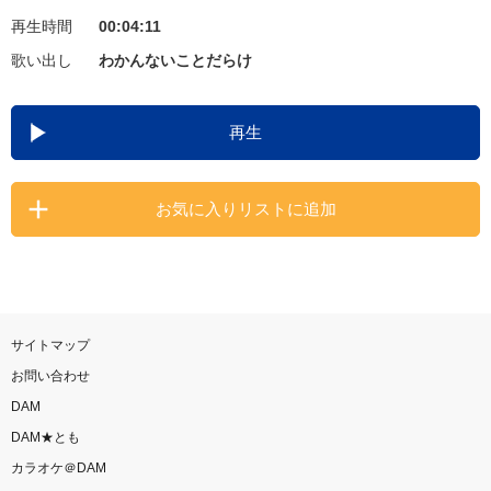
再生時間
00:04:11
お知らせ
よくあるご質問
歌い出し
わかんないことだらけ
DAMの新曲・ランキングなど
再生
カラオケ最新情報をチェック！
お気に入りリストに追加
自宅でカラオケ歌い放題！
家族や友達と一緒に！練習にも！
サイトマップ
お問い合わせ
DAM
DAM★とも
カラオケ＠DAM