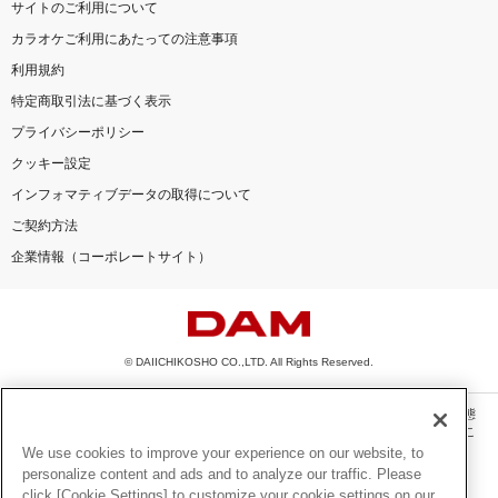
サイトのご利用について
カラオケご利用にあたっての注意事項
利用規約
特定商取引法に基づく表示
プライバシーポリシー
クッキー設定
インフォマティブデータの取得について
ご契約方法
企業情報（コーポレートサイト）
© DAIICHIKOSHO CO.,LTD. All Rights Reserved.
このサイトに掲載されている一切の文章・画像・写真・動画・音声等を、手段や形態
を問わず、著作権法の定める範囲を超えて無断で複製、転載、ファイル化などするこ
とを禁じます。
We use cookies to improve your experience on our website, to
personalize content and ads and to analyze our traffic. Please
楽曲及びコンテンツは、機種によりご利用いただけない場合があります。
click [Cookie Settings] to customize your cookie settings on our
楽曲及びコンテンツの配信日、配信内容が変更になる場合があります。