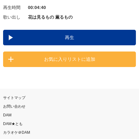
再生時間
00:04:40
お知らせ
よくあるご質問
歌い出し
花は見るもの 薫るもの
DAMの新曲・ランキングなど
再生
カラオケ最新情報をチェック！
お気に入りリストに追加
自宅でカラオケ歌い放題！
家族や友達と一緒に！練習にも！
サイトマップ
お問い合わせ
DAM
DAM★とも
カラオケ＠DAM