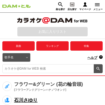
曲を探す
店を探す
マイページ
メニュー
ログイン
マイページ
お気に入りリスト
動画からさがす
録音からさがす
プレミアムサービス
新曲
ランキング
特集
DAM★とも動画
閉じる
ヘルプ
DAM★とも録音
カラオケ＠DAM
フラワー&グリーン (花の輪音頭)
ユーザー検索
[フラワーアンドグリーンハナノワオンド]
石川さゆり
キャンペーン