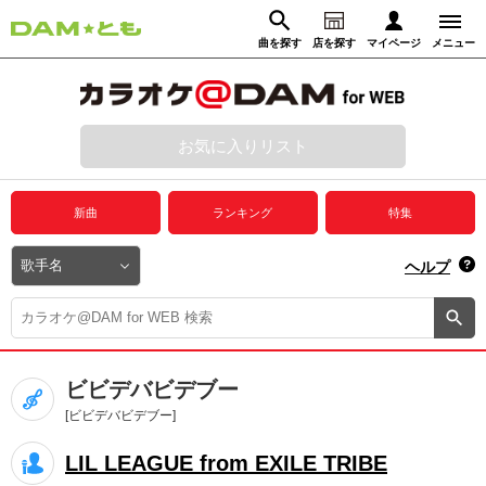
曲を探す
店を探す
マイページ
メニュー
ログイン
マイページ
お気に入りリスト
動画からさがす
録音からさがす
プレミアムサービス
新曲
ランキング
特集
DAM★とも動画
閉じる
ヘルプ
DAM★とも録音
カラオケ＠DAM
ビビデバビデブー
ユーザー検索
[ビビデバビデブー]
LIL LEAGUE from EXILE TRIBE
キャンペーン