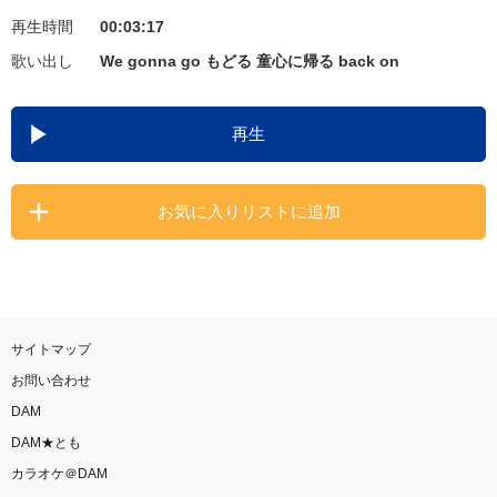
再生時間
00:03:17
お知らせ
よくあるご質問
歌い出し
We gonna go もどる 童心に帰る back on
DAMの新曲・ランキングなど
再生
カラオケ最新情報をチェック！
お気に入りリストに追加
自宅でカラオケ歌い放題！
家族や友達と一緒に！練習にも！
サイトマップ
お問い合わせ
DAM
DAM★とも
カラオケ＠DAM