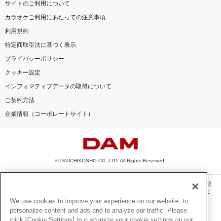
サイトのご利用について
カラオケご利用にあたっての注意事項
利用規約
特定商取引法に基づく表示
プライバシーポリシー
クッキー設定
インフォマティブデータの取得について
ご契約方法
企業情報（コーポレートサイト）
© DAIICHIKOSHO CO.,LTD. All Rights Reserved.
このサイトに掲載されている一切の文章・画像・写真・動画・音声等を、手段や形態
を問わず、著作権法の定める範囲を超えて無断で複製、転載、ファイル化などするこ
とを禁じます。
We use cookies to improve your experience on our website, to
personalize content and ads and to analyze our traffic. Please
楽曲及びコンテンツは、機種によりご利用いただけない場合があります。
click [Cookie Settings] to customize your cookie settings on our
楽曲及びコンテンツの配信日、配信内容が変更になる場合があります。