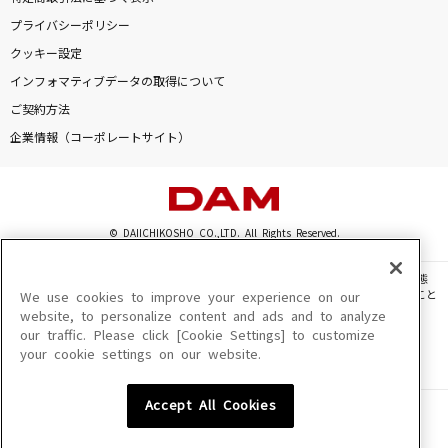
[生音]蕾
プライバシーポリシー
コブクロ
クッキー設定
インフォマティブデータの取得について
愛してない
ご契約方法
Acid Black Cherry
企業情報（コーポレートサイト）
今夜はANGEL
椎名恵
© DAIICHIKOSHO CO.,LTD. All Rights Reserved.
ケセラセラ
Mrs. GREEN APPLE
このサイトに掲載されている一切の文章・画像・写真・動画・音声等を、手段や形態
を問わず、著作権法の定める範囲を超えて無断で複製、転載、ファイル化などすること
We use cookies to improve your experience on our
を禁じます。
website, to personalize content and ads and to analyze
ホウキ雲
our traffic. Please click [Cookie Settings] to customize
楽曲及びコンテンツは、機種によりご利用いただけない場合があります。
RYTHEM
your cookie settings on our website.
楽曲及びコンテンツの配信日、配信内容が変更になる場合があります。
楽曲によりMYリスト保存ができない場合があります。
アイデンティティ
Accept All Cookies
JASRAC許諾番号
6602250213Y31015 6602250112Y38026 6602250240Y31015
酒井ミキオ
6602250241Y45122