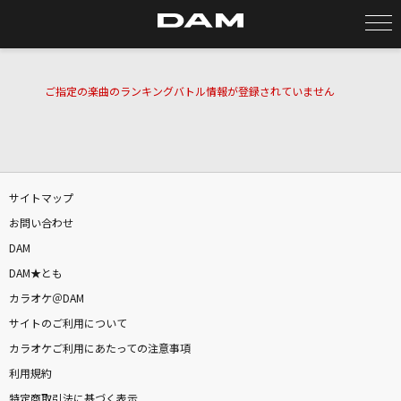
カラオケ検索
ご指定の楽曲のランキングバトル情報が登録されていません
カラオケ店舗検索
サイトマップ
カラオケリクエスト
お問い合わせ
DAM
全国りれき
DAM★とも
カラオケ＠DAM
リアルタイムで歌われている曲の一覧
サイトのご利用について
カラオケご利用にあたっての注意事項
栄光の架橋
利用規約
ゆず
特定商取引法に基づく表示