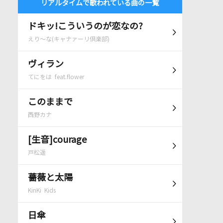
リアルタイムで歌われている曲の一覧
ドキッ!こういうのが恋なの?
えり～な(キャナァーリ倶楽部)
ヴィラン
てにをは feat.flower
このままで
西野カナ
[生音]courage
戸松遥
薔薇と太陽
KinKi Kids
日傘