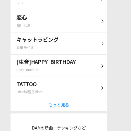
シド
恋心
相川七瀬
キャットラビング
香椎モイミ
[生音]HAPPY BIRTHDAY
back number
TATTOO
Official髭男dism
もっと見る
DAMの新曲・ランキングなど