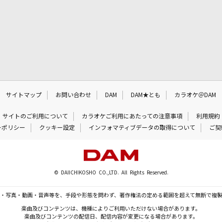
サイトマップ
お問い合わせ
DAM
DAM★とも
カラオケ＠DAM
サイトのご利用について
カラオケご利用にあたっての注意事項
利用規約
ーポリシー
クッキー設定
インフォマティブデータの取得について
ご契
© DAIICHIKOSHO CO.,LTD. All Rights Reserved.
・写真・動画・音声等を、手段や形態を問わず、著作権法の定める範囲を超えて無断で複
楽曲及びコンテンツは、機種によりご利用いただけない場合があります。
楽曲及びコンテンツの配信日、配信内容が変更になる場合があります。