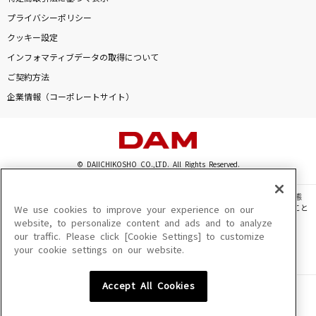
(please)forgive
プライバシーポリシー
BUMP OF CHICKEN
クッキー設定
インフォマティブデータの取得について
シングルベッド
ご契約方法
シャ乱Q
企業情報（コーポレートサイト）
BROKEN GAMES
FZMZ
© DAIICHIKOSHO CO.,LTD. All Rights Reserved.
スピカ
ロクデナシ
このサイトに掲載されている一切の文章・画像・写真・動画・音声等を、手段や形態
を問わず、著作権法の定める範囲を超えて無断で複製、転載、ファイル化などすること
We use cookies to improve your experience on our
を禁じます。
website, to personalize content and ads and to analyze
[生音]北国の春
our traffic. Please click [Cookie Settings] to customize
楽曲及びコンテンツは、機種によりご利用いただけない場合があります。
千昌夫
your cookie settings on our website.
楽曲及びコンテンツの配信日、配信内容が変更になる場合があります。
楽曲によりMYリスト保存ができない場合があります。
お返事まだカナ？おじさん構文！
Accept All Cookies
JASRAC許諾番号
6602250213Y31015 6602250112Y38026 6602250240Y31015
吉本おじさん
6602250241Y45122