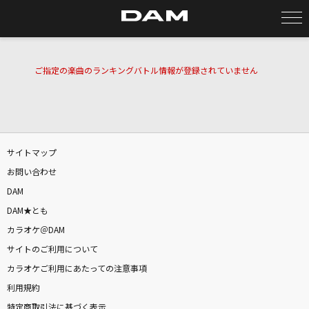
カラオケ検索
ご指定の楽曲のランキングバトル情報が登録されていません
カラオケ店舗検索
サイトマップ
カラオケリクエスト
お問い合わせ
DAM
全国りれき
DAM★とも
カラオケ＠DAM
リアルタイムで歌われている曲の一覧
サイトのご利用について
カラオケご利用にあたっての注意事項
[生音]白い恋人達
利用規約
桑田佳祐
特定商取引法に基づく表示