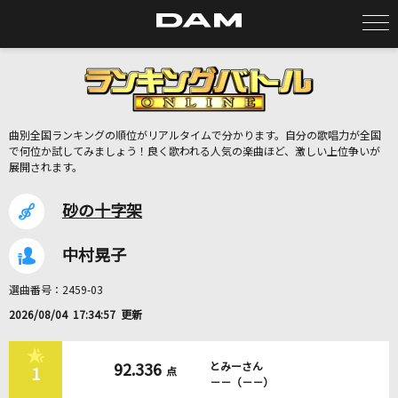
カラオケ検索
曲別全国ランキングの順位がリアルタイムで分かります。自分の歌唱力が全国
カラオケ店舗検索
で何位か試してみましょう！良く歌われる人気の楽曲ほど、激しい上位争いが
展開されます。
カラオケリクエスト
砂の十字架
中村晃子
全国りれき
選曲番号：2459-03
リアルタイムで歌われている曲の一覧
2026/08/04 17:34:57 更新
なんちゅう恋をやってるぅ YOU KNOW?
とみーさん
92.336
1
Berryz工房
点
－－（－－）