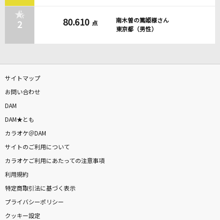
天国
南木曽の篤姫様さん
80.610
Mrs. GREEN APPLE
2
点
東京都（男性）
[生音]スパークル (movie ver.)
RADWIMPS
サイトマップ
残酷な天使のテーゼ
お問い合わせ
高橋洋子
DAM
DAM★とも
桜晴
カラオケ＠DAM
優里
サイトのご利用について
雨とカプチーノ
カラオケご利用にあたっての注意事項
ヨルシカ
利用規約
特定商取引法に基づく表示
[生音]好きだ。
プライバシーポリシー
Little Glee Monster
クッキー設定