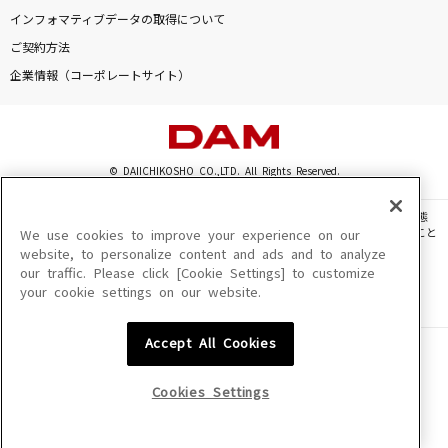
インフォマティブデータの取得について
トワイライト-夕暮れ便り-
ご契約方法
中森明菜
企業情報（コーポレートサイト）
[生音]水平線
back number
© DAIICHIKOSHO CO.,LTD. All Rights Reserved.
ヴィーナスとジーザス
やくしまるえつこ
このサイトに掲載されている一切の文章・画像・写真・動画・音声等を、手段や形態
を問わず、著作権法の定める範囲を超えて無断で複製、転載、ファイル化などすること
We use cookies to improve your experience on our
を禁じます。
もっと見る
website, to personalize content and ads and to analyze
our traffic. Please click [Cookie Settings] to customize
楽曲及びコンテンツは、機種によりご利用いただけない場合があります。
your cookie settings on our website.
楽曲及びコンテンツの配信日、配信内容が変更になる場合があります。
楽曲によりMYリスト保存ができない場合があります。
DAMの新曲・ランキングなど
カラオケ最新情報をチェック！
Accept All Cookies
JASRAC許諾番号
6602250213Y31015 6602250112Y38026 6602250240Y31015
6602250241Y45122
Cookies Settings
NexTone許諾番号
ID000002945 ID000002947 ID000002937 ID000002938
DAMに会員登録・ログインして