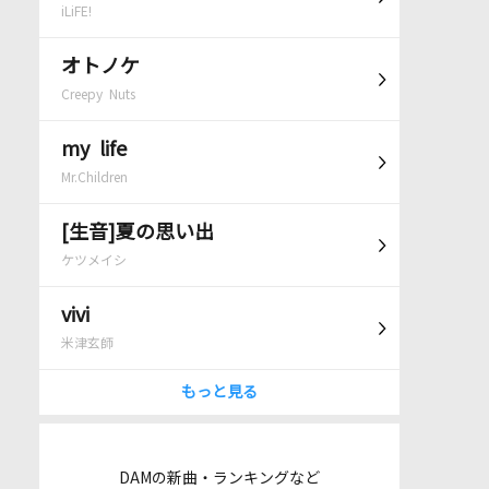
iLiFE!
オトノケ
Creepy Nuts
my life
Mr.Children
[生音]夏の思い出
ケツメイシ
vivi
米津玄師
もっと見る
DAMの新曲・ランキングなど