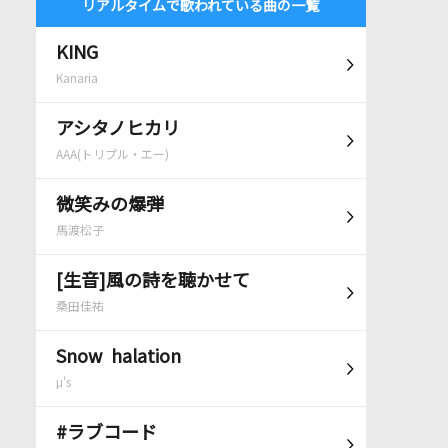
リアルタイムで歌われている曲の一覧
KING
Kanaria
アシタノヒカリ
AAA(トリプル・エー)
微笑みの爆弾
馬渡松子
[生音]風の詩を聴かせて
桑田佳祐
Snow halation
μ's
#ラブコード