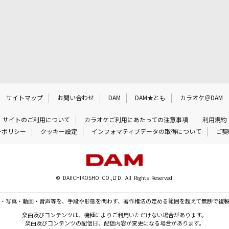
サイトマップ
お問い合わせ
DAM
DAM★とも
カラオケ＠DAM
サイトのご利用について
カラオケご利用にあたっての注意事項
利用規約
ーポリシー
クッキー設定
インフォマティブデータの取得について
ご契
© DAIICHIKOSHO CO.,LTD. All Rights Reserved.
・写真・動画・音声等を、手段や形態を問わず、著作権法の定める範囲を超えて無断で複
楽曲及びコンテンツは、機種によりご利用いただけない場合があります。
楽曲及びコンテンツの配信日、配信内容が変更になる場合があります。